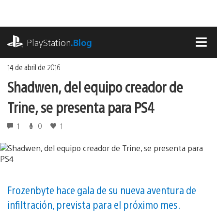
Ir
al
contenido
playstation.com
PlayStation
.Blog
MEN
14 de abril de 2016
Shadwen, del equipo creador de
Trine, se presenta para PS4
1
0
1
Frozenbyte hace gala de su nueva aventura de
infiltración, prevista para el próximo mes.