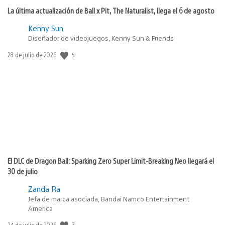
La última actualización de Ball x Pit, The Naturalist, llega el 6 de agosto
Kenny Sun
Diseñador de videojuegos, Kenny Sun & Friends
5
Fecha
28 de julio de 2026
de
publicación:
El DLC de Dragon Ball: Sparking Zero Super Limit-Breaking Neo llegará el
30 de julio
Zanda Ra
Jefa de marca asociada, Bandai Namco Entertainment
America
3
Fecha
24 de julio de 2026