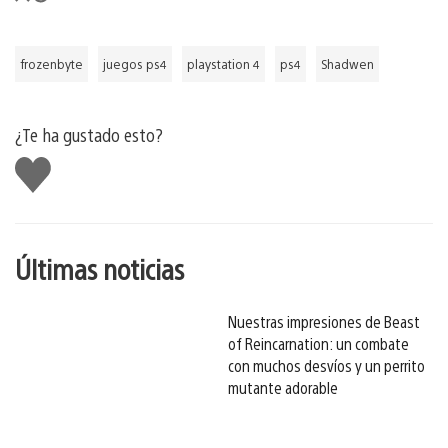
frozenbyte
juegos ps4
playstation 4
ps4
Shadwen
¿Te ha gustado esto?
Me
gusta
esto
Últimas noticias
Nuestras impresiones de Beast
of Reincarnation: un combate
con muchos desvíos y un perrito
mutante adorable