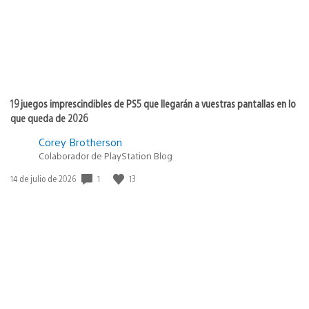
19 juegos imprescindibles de PS5 que llegarán a vuestras pantallas en lo
que queda de 2026
Corey Brotherson
Colaborador de PlayStation Blog
1
13
Fecha
14 de julio de 2026
de
publicación: