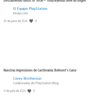
Descubriendo Ghost of Yōtei – Toda leyenda tiene un origen
El Equipo PlayStation
Redacción
12
Fecha
30 de junio de 2026
de
publicación:
Nuestras impresiones de Castlevania: Belmont’s Curse
Corey Brotherson
Colaborador de PlayStation Blog
17
Fecha
17 de julio de 2026
de
publicación: