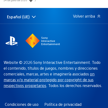
de
publicación:
Volver arriba
Español (UE)
Selecciona
Región
una
actual:
región
Sony
Interactive
Entertainment
Website © 2026 Sony Interactive Entertainment. Todo
el contenido, títulos de juegos, nombres y direcciones
comerciales, marcas, artes e imaginería asociados
on
marcas y/o material protegido por copyright de sus
respectivos propietarios
. Todos los derechos reservados.
Condiciones de uso
Política de privacidad