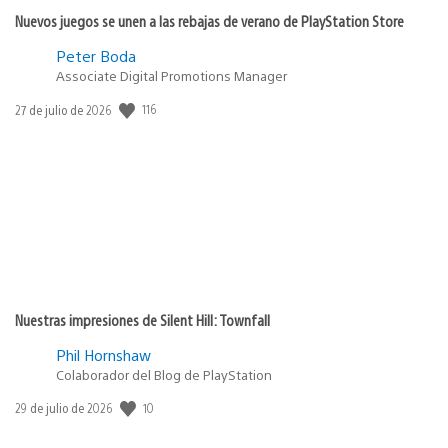
Nuevos juegos se unen a las rebajas de verano de PlayStation Store
Peter Boda
Associate Digital Promotions Manager
116
Fecha
27 de julio de 2026
de
publicación:
Nuestras impresiones de Silent Hill: Townfall
Phil Hornshaw
Colaborador del Blog de PlayStation
10
Fecha
29 de julio de 2026
de
publicación: