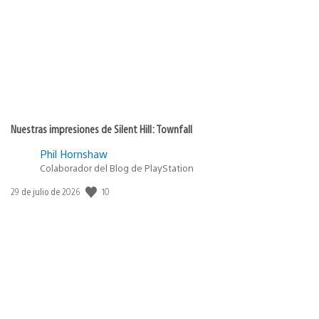
Nuestras impresiones de Silent Hill: Townfall
Phil Hornshaw
Colaborador del Blog de PlayStation
10
Fecha
29 de julio de 2026
de
publicación: