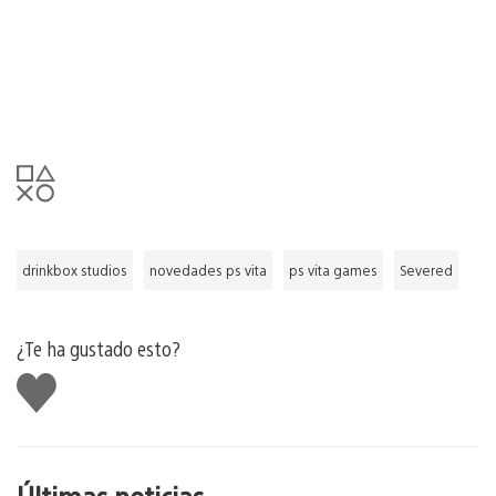
drinkbox studios
novedades ps vita
ps vita games
Severed
¿Te ha gustado esto?
Me
gusta
esto
Últimas noticias