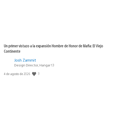
publicación:
Un primer vistazo a la expansión Hombre de Honor de Mafia: El Viejo
Continente
Josh Zammit
Design Director, Hangar 13
3
Fecha
4 de agosto de 2026
de
publicación: