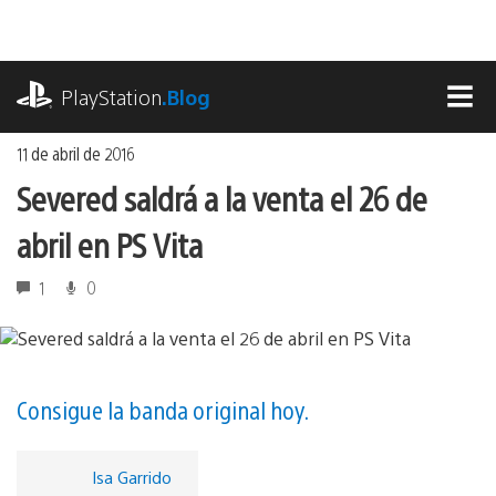
Ir
al
contenido
playstation.com
PlayStation
.Blog
MEN
11 de abril de 2016
Severed saldrá a la venta el 26 de
abril en PS Vita
1
0
Consigue la banda original hoy.
Isa Garrido