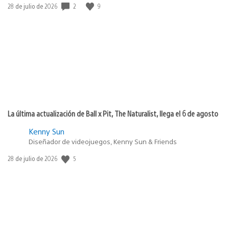
2
9
Fecha
28 de julio de 2026
de
publicación:
La última actualización de Ball x Pit, The Naturalist, llega el 6 de agosto
Kenny Sun
Diseñador de videojuegos, Kenny Sun & Friends
5
Fecha
28 de julio de 2026
de
publicación: