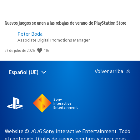
Nuevos juegos se unen a las rebajas de verano de PlayStation Store
Peter Boda
Associate Digital Promotions Manager
116
Fecha
27 de julio de 2026
de
publicación:
Volver arriba
Español (UE)
Selecciona
Región
una
actual:
región
Sony
Interactive
Entertainment
Website © 2026 Sony Interactive Entertainment. Todo
el contenido, títulos de juegos, nombres y direcciones