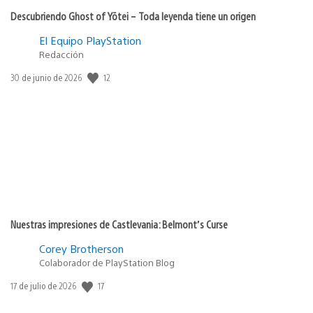
Descubriendo Ghost of Yōtei – Toda leyenda tiene un origen
El Equipo PlayStation
Redacción
12
Fecha
30 de junio de 2026
de
publicación:
Nuestras impresiones de Castlevania: Belmont’s Curse
Corey Brotherson
Colaborador de PlayStation Blog
17
Fecha
17 de julio de 2026
de
publicación: