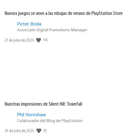
Nuevos juegos se unen a las rebajas de verano de PlayStation Store
Peter Boda
Associate Digital Promotions Manager
116
Fecha
27 de julio de 2026
de
publicación:
Nuestras impresiones de Silent Hill: Townfall
Phil Hornshaw
Colaborador del Blog de PlayStation
10
Fecha
29 de julio de 2026
de