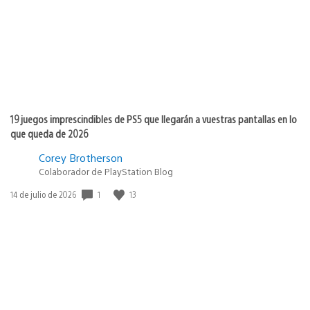
19 juegos imprescindibles de PS5 que llegarán a vuestras pantallas en lo
que queda de 2026
Corey Brotherson
Colaborador de PlayStation Blog
1
13
Fecha
14 de julio de 2026
de
publicación: