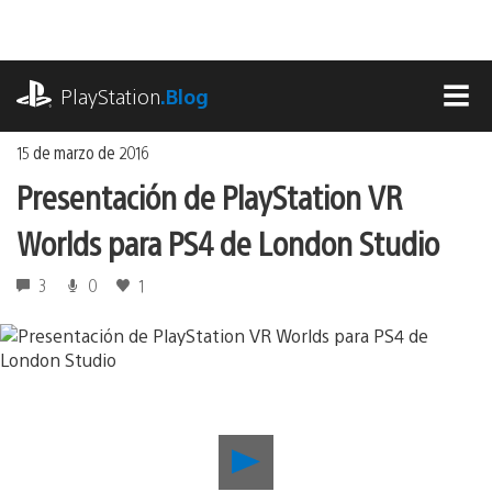
Ir
al
contenido
playstation.com
PlayStation
.Blog
MEN
15 de marzo de 2016
Presentación de PlayStation VR
Worlds para PS4 de London Studio
3
0
1
Reproducir
Presentación