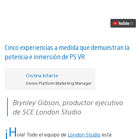
de
PlayStation
VR
Worlds
para
PS4
de
London
Studio
Cinco experiencias a medida que demuestran la
vídeo
potencia e inmersión de PS VR
Cristina Infante
Senior Platform Marketing Manager
Brynley Gibson, productor ejecutivo
de SCE London Studio
¡H
ola! Todo el equipo de
London Studio
está