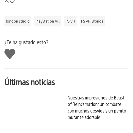
london studio
PlayStation VR
PS VR
PS VR Worlds
¿Te ha gustado esto?
Me
gusta
esto
Últimas noticias
Nuestras impresiones de Beast
of Reincarnation: un combate
con muchos desvíos y un perrito
mutante adorable