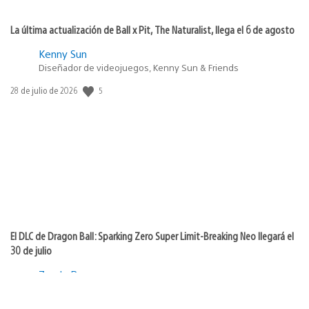
La última actualización de Ball x Pit, The Naturalist, llega el 6 de agosto
Kenny Sun
Diseñador de videojuegos, Kenny Sun & Friends
5
Fecha
28 de julio de 2026
de
publicación:
El DLC de Dragon Ball: Sparking Zero Super Limit-Breaking Neo llegará el
30 de julio
Zanda Ra
Jefa de marca asociada, Bandai Namco Entertainment
America