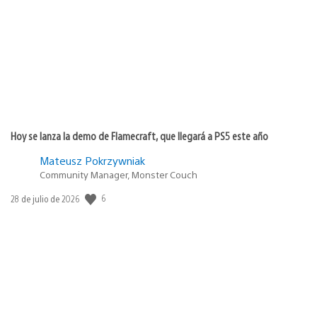
publicación:
Hoy se lanza la demo de Flamecraft, que llegará a PS5 este año
Mateusz Pokrzywniak
Community Manager, Monster Couch
6
Fecha
28 de julio de 2026
de
publicación: