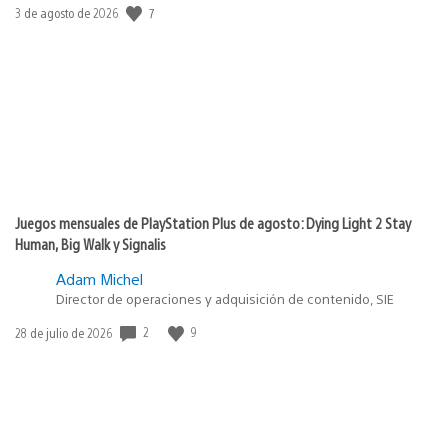
7
Fecha
3 de agosto de 2026
de
publicación:
Juegos mensuales de PlayStation Plus de agosto: Dying Light 2 Stay
Human, Big Walk y Signalis
Adam Michel
Director de operaciones y adquisición de contenido, SIE
2
9
Fecha
28 de julio de 2026
de
publicación: