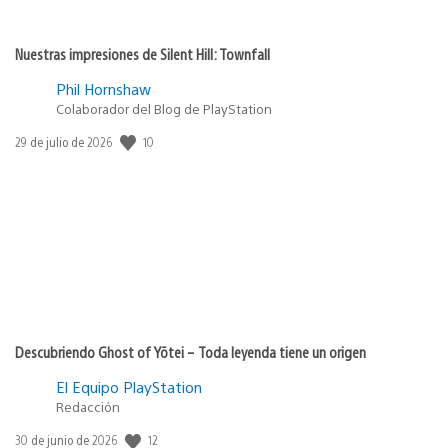
Nuestras impresiones de Silent Hill: Townfall
Phil Hornshaw
Colaborador del Blog de PlayStation
10
Fecha
29 de julio de 2026
de
publicación:
Descubriendo Ghost of Yōtei – Toda leyenda tiene un origen
El Equipo PlayStation
Redacción
12
Fecha
30 de junio de 2026