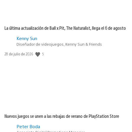
La última actualización de Ball x Pit, The Naturalist, llega el 6 de agosto
Kenny Sun
Diseñador de videojuegos, Kenny Sun & Friends
5
Fecha
28 de julio de 2026
de
publicación:
Nuevos juegos se unen a las rebajas de verano de PlayStation Store
Peter Boda