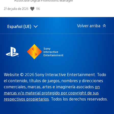
Associate Digital Promotions Manager
116
Fecha
27 de julio de 2026
de
publicación:
Volver arriba
Español (UE)
Selecciona
Región
una
actual:
región
Sony
Interactive
Entertainment
Website © 2026 Sony Interactive Entertainment. Todo
el contenido, títulos de juegos, nombres y direcciones
comerciales, marcas, artes e imaginería asociados
on
marcas y/o material protegido por copyright de sus
respectivos propietarios
. Todos los derechos reservados.