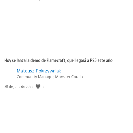
de
publicación:
Hoy se lanza la demo de Flamecraft, que llegará a PS5 este año
Mateusz Pokrzywniak
Community Manager, Monster Couch
6
Fecha
28 de julio de 2026
de
publicación: