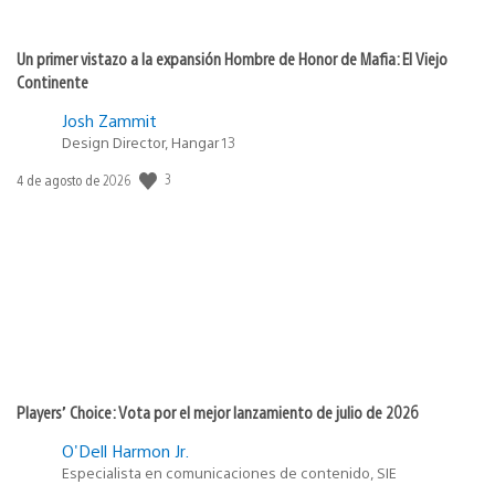
Un primer vistazo a la expansión Hombre de Honor de Mafia: El Viejo
Continente
Josh Zammit
Design Director, Hangar 13
3
Fecha
4 de agosto de 2026
de
publicación:
Players’ Choice: Vota por el mejor lanzamiento de julio de 2026
O'Dell Harmon Jr.
Especialista en comunicaciones de contenido, SIE