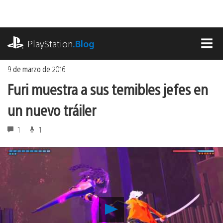
Ir
al
contenido
playstation.com
PlayStation
.Blog
MEN
9 de marzo de 2016
Furi muestra a sus temibles jefes en
un nuevo tráiler
1
1
Reproducir
Furi