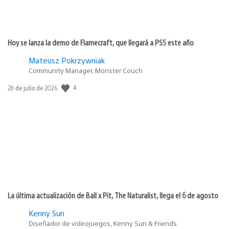
Hoy se lanza la demo de Flamecraft, que llegará a PS5 este año
Mateusz Pokrzywniak
Community Manager, Monster Couch
4
Fecha
28 de julio de 2026
de
publicación:
La última actualización de Ball x Pit, The Naturalist, llega el 6 de agosto
Kenny Sun
Diseñador de videojuegos, Kenny Sun & Friends