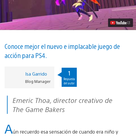
muestra
a
sus
temibles
jefes
en
un
nuevo
tráiler
Conoce mejor el nuevo e implacable juego de
vídeo
acción para PS4.
1
Isa Garrido
Respuesta
Blog Manager
del autor
Emeric Thoa, director creativo de
The Game Bakers
A
ún recuerdo esa sensación de cuando era niño y