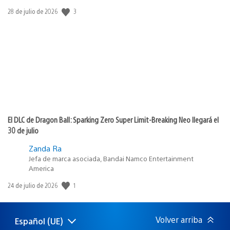
3
Fecha
28 de julio de 2026
de
publicación:
El DLC de Dragon Ball: Sparking Zero Super Limit-Breaking Neo llegará el
30 de julio
Zanda Ra
Jefa de marca asociada, Bandai Namco Entertainment
America
1
Fecha
24 de julio de 2026
de
publicación:
Volver arriba
Español (UE)
Selecciona
Región