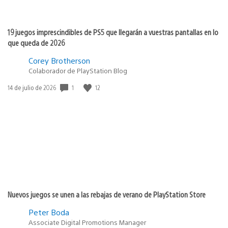
19 juegos imprescindibles de PS5 que llegarán a vuestras pantallas en lo
que queda de 2026
Corey Brotherson
Colaborador de PlayStation Blog
1
12
Fecha
14 de julio de 2026
de
publicación:
Nuevos juegos se unen a las rebajas de verano de PlayStation Store
Peter Boda
Associate Digital Promotions Manager