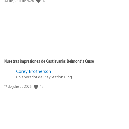
12
Fecha
30 de junio de 2026
de
publicación:
Nuestras impresiones de Castlevania: Belmont’s Curse
Corey Brotherson
Colaborador de PlayStation Blog
16
Fecha
17 de julio de 2026
de
publicación: