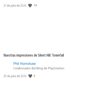
114
Fecha
27 de julio de 2026
de
publicación:
Nuestras impresiones de Silent Hill: Townfall
Phil Hornshaw
Colaborador del Blog de PlayStation
8
Fecha
29 de julio de 2026
de
publicación: