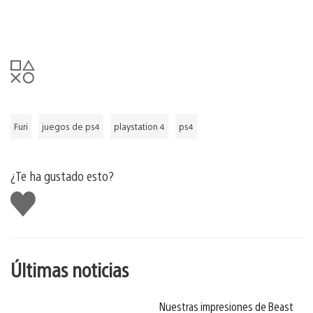
Furi
juegos de ps4
playstation 4
ps4
¿Te ha gustado esto?
Me
gusta
esto
Últimas noticias
Nuestras impresiones de Beast