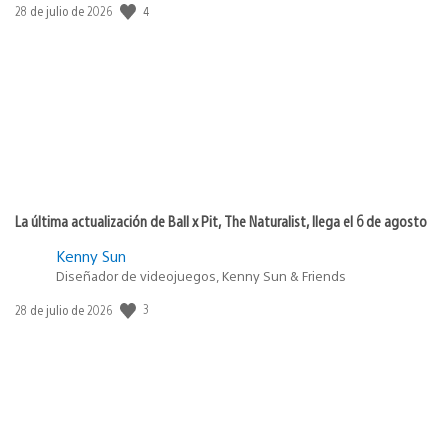
4
Fecha
28 de julio de 2026
de
publicación:
La última actualización de Ball x Pit, The Naturalist, llega el 6 de agosto
Kenny Sun
Diseñador de videojuegos, Kenny Sun & Friends
3
Fecha
28 de julio de 2026
de
publicación: