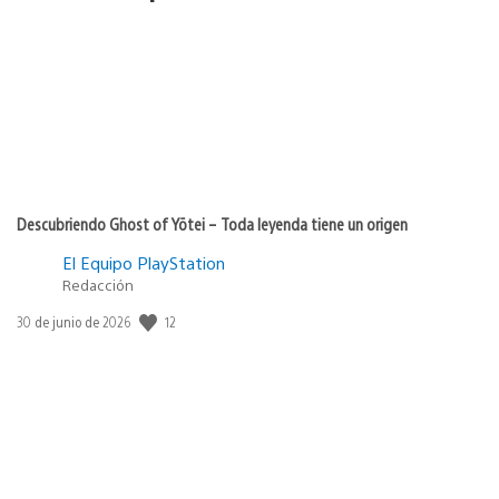
Descubriendo Ghost of Yōtei – Toda leyenda tiene un origen
El Equipo PlayStation
Redacción
12
Fecha
30 de junio de 2026
de
publicación: