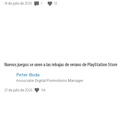
1
12
Fecha
14 de julio de 2026
de
publicación:
Nuevos juegos se unen a las rebajas de verano de PlayStation Store
Peter Boda
Associate Digital Promotions Manager
114
Fecha
27 de julio de 2026
de
publicación: