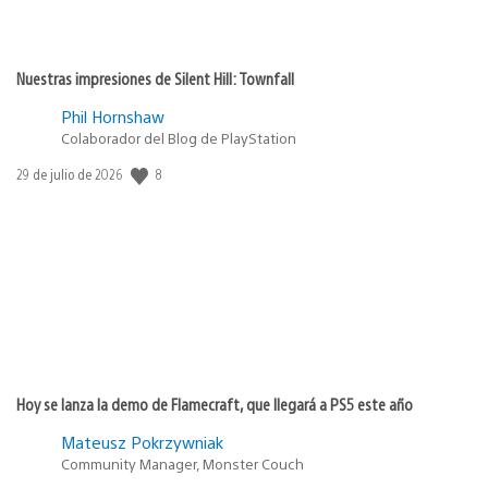
Nuestras impresiones de Silent Hill: Townfall
Phil Hornshaw
Colaborador del Blog de PlayStation
8
Fecha
29 de julio de 2026
de
publicación:
Hoy se lanza la demo de Flamecraft, que llegará a PS5 este año
Mateusz Pokrzywniak
Community Manager, Monster Couch