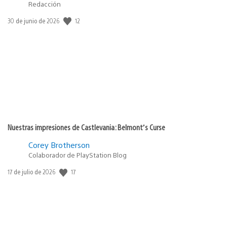
Redacción
12
Fecha
30 de junio de 2026
de
publicación:
Nuestras impresiones de Castlevania: Belmont’s Curse
Corey Brotherson
Colaborador de PlayStation Blog
17
Fecha
17 de julio de 2026
de
publicación: