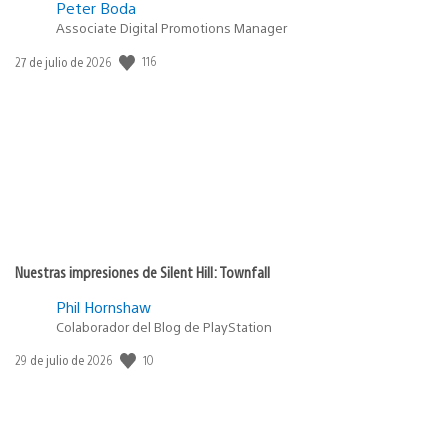
Peter Boda
Associate Digital Promotions Manager
116
Fecha
27 de julio de 2026
de
publicación:
Nuestras impresiones de Silent Hill: Townfall
Phil Hornshaw
Colaborador del Blog de PlayStation
10
Fecha
29 de julio de 2026
de
publicación: