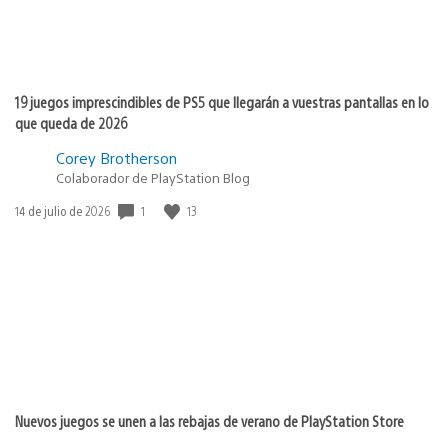
19 juegos imprescindibles de PS5 que llegarán a vuestras pantallas en lo
que queda de 2026
Corey Brotherson
Colaborador de PlayStation Blog
1
13
Fecha
14 de julio de 2026
de
publicación:
Nuevos juegos se unen a las rebajas de verano de PlayStation Store