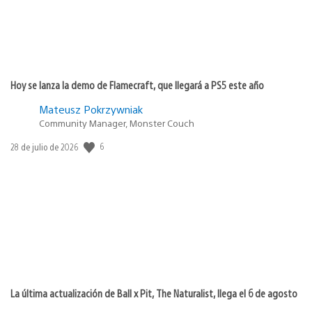
Hoy se lanza la demo de Flamecraft, que llegará a PS5 este año
Mateusz Pokrzywniak
Community Manager, Monster Couch
6
Fecha
28 de julio de 2026
de
publicación:
La última actualización de Ball x Pit, The Naturalist, llega el 6 de agosto