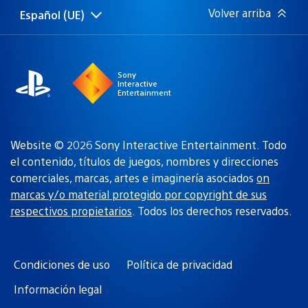
Volver arriba
Español (UE)
Selecciona
Región
una
actual:
región
Sony
Interactive
Entertainment
Website © 2026 Sony Interactive Entertainment. Todo
el contenido, títulos de juegos, nombres y direcciones
comerciales, marcas, artes e imaginería asociados
on
marcas y/o material protegido por copyright de sus
respectivos propietarios
. Todos los derechos reservados.
Condiciones de uso
Política de privacidad
Información legal