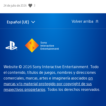
3
Fecha
24 de julio de 2026
de
publicación:
Volver arriba
Español (UE)
Selecciona
Región
una
actual:
región
Sony
Interactive
Entertainment
Website © 2026 Sony Interactive Entertainment. Todo
el contenido, títulos de juegos, nombres y direcciones
comerciales, marcas, artes e imaginería asociados
on
marcas y/o material protegido por copyright de sus
respectivos propietarios
. Todos los derechos reservados.