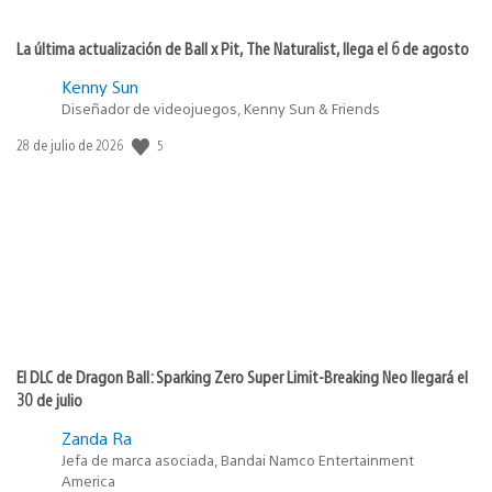
La última actualización de Ball x Pit, The Naturalist, llega el 6 de agosto
Kenny Sun
Diseñador de videojuegos, Kenny Sun & Friends
5
Fecha
28 de julio de 2026
de
publicación:
El DLC de Dragon Ball: Sparking Zero Super Limit-Breaking Neo llegará el
30 de julio
Zanda Ra
Jefa de marca asociada, Bandai Namco Entertainment
America