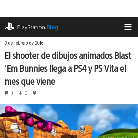
Ir
al
contenido
playstation.com
PlayStation
.Blog
MEN
9 de febrero de 2016
El shooter de dibujos animados Blast
‘Em Bunnies llega a PS4 y PS Vita el
mes que viene
3
0
1