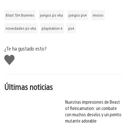
Blast 'Em Bunnies
juegos ps vita
juegos ps4
nnooo
novedades ps vita
playstation 4
ps4
¿Te ha gustado esto?
Me
gusta
esto
Últimas noticias
Nuestras impresiones de Beast
of Reincarnation: un combate
con muchos desvíos y un perrito
mutante adorable