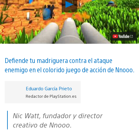
Reproducir
El
shooter
de
dibujos
animados
Blast
‘Em
Bunnies
llega
a
Defiende tu madriguera contra el ataque
PS4
enemigo en el colorido juego de acción de Nnooo.
y
PS
Vita
el
Eduardo García Prieto
mes
Redactor de PlayStation.es
que
viene
vídeo
Nic Watt, fundador y director
creativo de Nnooo.