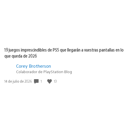
19 juegos imprescindibles de PS5 que llegarán a vuestras pantallas en lo
que queda de 2026
Corey Brotherson
Colaborador de PlayStation Blog
1
13
Fecha
14 de julio de 2026
de
publicación: