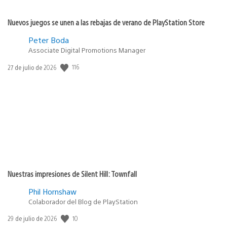
Nuevos juegos se unen a las rebajas de verano de PlayStation Store
Peter Boda
Associate Digital Promotions Manager
116
Fecha
27 de julio de 2026
de
publicación:
Nuestras impresiones de Silent Hill: Townfall
Phil Hornshaw
Colaborador del Blog de PlayStation
10
Fecha
29 de julio de 2026