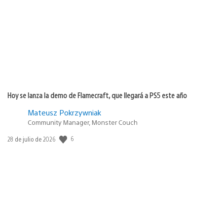
de
publicación:
Hoy se lanza la demo de Flamecraft, que llegará a PS5 este año
Mateusz Pokrzywniak
Community Manager, Monster Couch
6
Fecha
28 de julio de 2026
de
publicación: