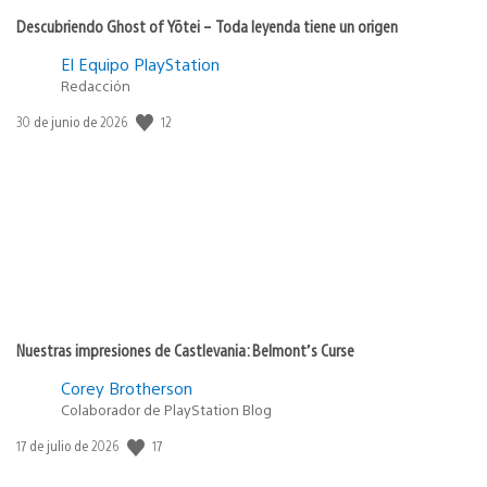
Descubriendo Ghost of Yōtei – Toda leyenda tiene un origen
El Equipo PlayStation
Redacción
12
Fecha
30 de junio de 2026
de
publicación:
Nuestras impresiones de Castlevania: Belmont’s Curse
Corey Brotherson
Colaborador de PlayStation Blog
17
Fecha
17 de julio de 2026
de
publicación: