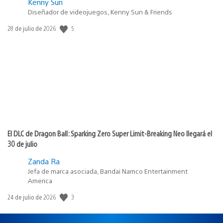
Kenny Sun
Diseñador de videojuegos, Kenny Sun & Friends
5
Fecha
28 de julio de 2026
de
publicación:
El DLC de Dragon Ball: Sparking Zero Super Limit-Breaking Neo llegará el
30 de julio
Zanda Ra
Jefa de marca asociada, Bandai Namco Entertainment
America
3
Fecha
24 de julio de 2026
de
publicación: