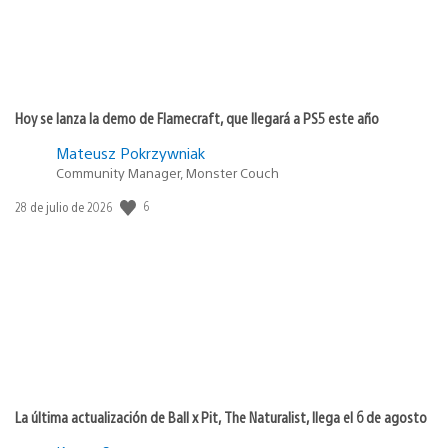
Hoy se lanza la demo de Flamecraft, que llegará a PS5 este año
Mateusz Pokrzywniak
Community Manager, Monster Couch
6
Fecha
28 de julio de 2026
de
publicación:
La última actualización de Ball x Pit, The Naturalist, llega el 6 de agosto