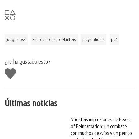
juegos ps4
Pirates: Treasure Hunters
playstation 4
ps4
¿Te ha gustado esto?
Me
gusta
esto
Últimas noticias
Nuestras impresiones de Beast
of Reincarnation: un combate
con muchos desvíos y un perrito