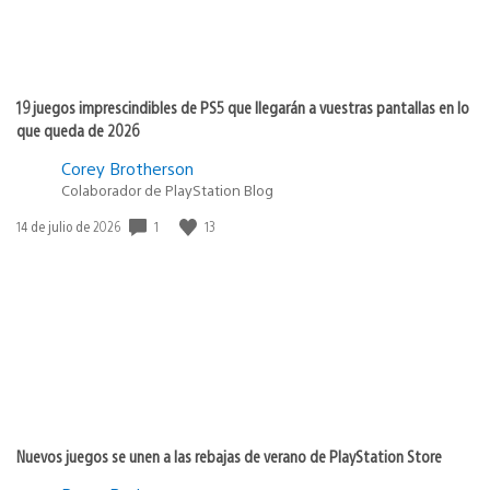
19 juegos imprescindibles de PS5 que llegarán a vuestras pantallas en lo
que queda de 2026
Corey Brotherson
Colaborador de PlayStation Blog
1
13
Fecha
14 de julio de 2026
de
publicación:
Nuevos juegos se unen a las rebajas de verano de PlayStation Store