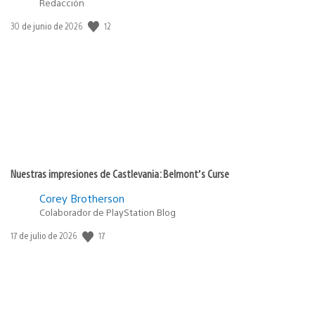
Redacción
12
Fecha
30 de junio de 2026
de
publicación:
Nuestras impresiones de Castlevania: Belmont’s Curse
Corey Brotherson
Colaborador de PlayStation Blog
17
Fecha
17 de julio de 2026
de
publicación: