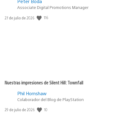
Peter Boda
Associate Digital Promotions Manager
116
Fecha
27 de julio de 2026
de
publicación:
Nuestras impresiones de Silent Hill: Townfall
Phil Hornshaw
Colaborador del Blog de PlayStation
10
Fecha
29 de julio de 2026
de
publicación: