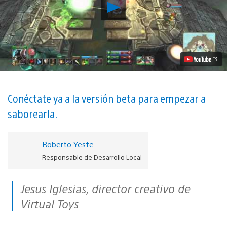
Reproducir
La
intrépida
aventura
MOBA
Pirates:
Treasure
Hunters
ha
sido
anunciada
Conéctate ya a la versión beta para empezar a
para
saborearla.
PS4
vídeo
Roberto Yeste
Responsable de Desarrollo Local
Jesus Iglesias, director creativo de
Virtual Toys