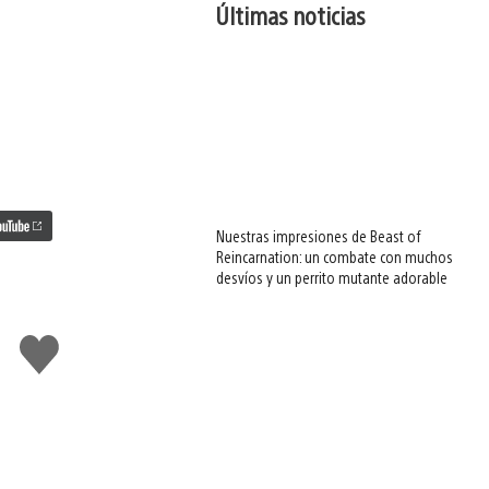
Últimas noticias
Nuestras impresiones de Beast of
Reincarnation: un combate con muchos
desvíos y un perrito mutante adorable
Me
gusta
esto