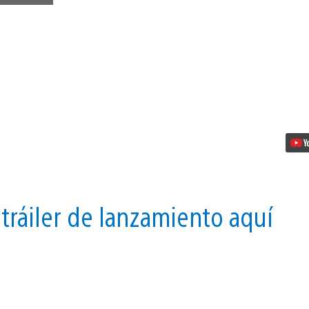
Remastered
ya
está
disponible
en
PS4
vídeo
 tráiler de lanzamiento aquí