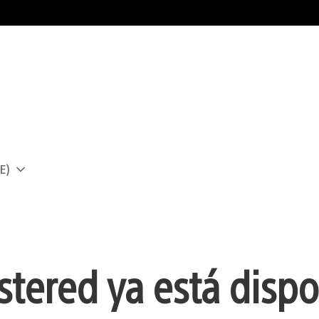
E)
a
tered ya está dispo