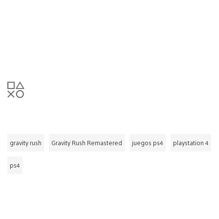
gravity rush
Gravity Rush Remastered
juegos ps4
playstation 4
ps4