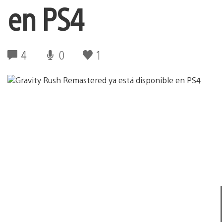
en PS4
4
0
1