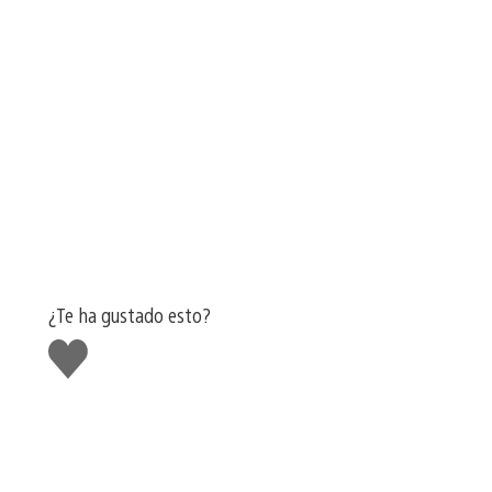
¿Te ha gustado esto?
Me
gusta
esto