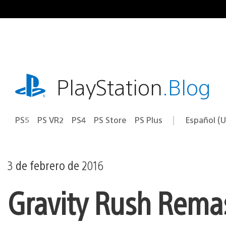
Ir
al
contenido
playstation.com
PlayStation
.Blog
PS5
PS VR2
PS4
PS Store
PS Plus
Español (U
Seleccion
Región
una
actual:
región
3 de febrero de 2016
Gravity Rush Remas