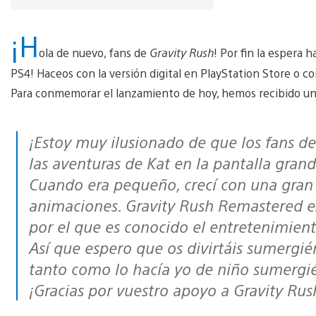
¡H
ola de nuevo, fans de
Gravity Rush
! Por fin la espera ha
PS4! Haceos con la versión digital en PlayStation Store o con 
Para conmemorar el lanzamiento de hoy, hemos recibido un 
¡Estoy muy ilusionado de que los fans de todo el mundo puedan vivir por fin
las aventuras de Kat en la pantalla grand
Cuando era pequeño, crecí con una gran 
animaciones.
Gravity Rush Remastered
e
por el que es conocido el entretenimien
Así que espero que os divirtáis sumergi
tanto como lo hacía yo de niño sumerg
¡Gracias por vuestro apoyo a
Gravity Ru