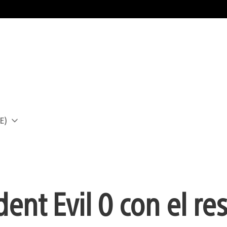
E)
a
nt Evil 0 con el res