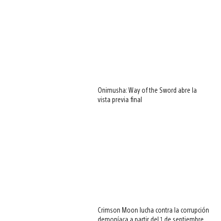
Onimusha: Way of the Sword abre la
vista previa final
Crimson Moon lucha contra la corrupción
demoníaca a partir del 1 de septiembre