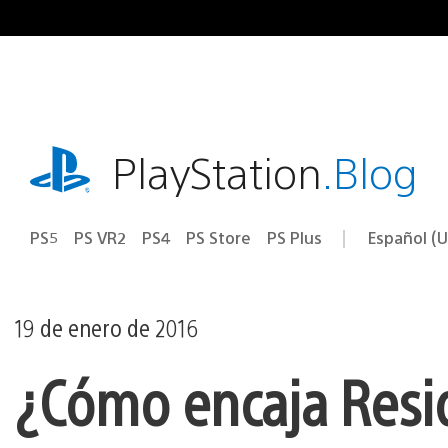
Ir
al
contenido
playstation.com
PlayStation
.Blog
PS5
PS VR2
PS4
PS Store
PS Plus
Español (U
Seleccion
Región
una
actual:
región
19 de enero de 2016
¿Cómo encaja Reside