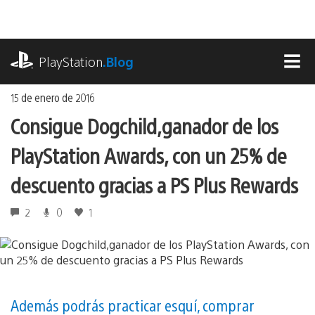
Ir
al
contenido
playstation.com
PlayStation
.Blog
MEN
15 de enero de 2016
Consigue Dogchild,ganador de los
PlayStation Awards, con un 25% de
descuento gracias a PS Plus Rewards
2
0
1
Además podrás practicar esquí, comprar