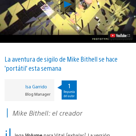
Reproducir
Volume
para
PS
Vita
ya
está
disponible
y
es
compatible
La aventura de sigilo de Mike Bithell se hace
con
'portátil' esta semana
Cross-
Buy
vídeo
1
Isa Garrido
Respuesta
Blog Manager
del autor
Mike Bithell: el creador
¡L
lega
Volume
para Vita!
[exhalar].
La versión