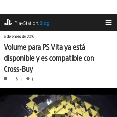
Ir
al
contenido
playstation.com
PlayStation
.Blog
MEN
6 de enero de 2016
Volume para PS Vita ya está
disponible y es compatible con
Cross-Buy
1
1
1