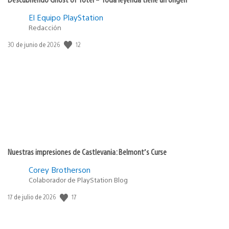
El Equipo PlayStation
Redacción
12
Fecha
30 de junio de 2026
de
publicación:
Nuestras impresiones de Castlevania: Belmont’s Curse
Corey Brotherson
Colaborador de PlayStation Blog
17
Fecha
17 de julio de 2026
de
publicación: