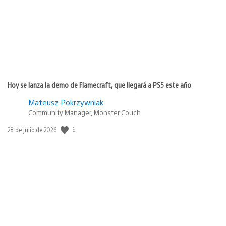
Hoy se lanza la demo de Flamecraft, que llegará a PS5 este año
Mateusz Pokrzywniak
Community Manager, Monster Couch
6
Fecha
28 de julio de 2026
de
publicación: