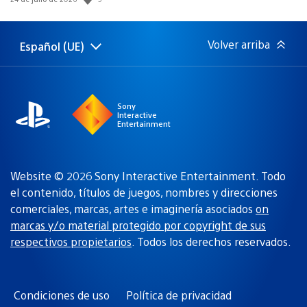
de
publicación:
Volver arriba
Español (UE)
Selecciona
Región
una
actual:
región
Sony
Interactive
Entertainment
Website © 2026 Sony Interactive Entertainment. Todo
el contenido, títulos de juegos, nombres y direcciones
comerciales, marcas, artes e imaginería asociados
on
marcas y/o material protegido por copyright de sus
respectivos propietarios
. Todos los derechos reservados.
Condiciones de uso
Política de privacidad