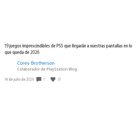
19 juegos imprescindibles de PS5 que llegarán a vuestras pantallas en lo
que queda de 2026
Corey Brotherson
Colaborador de PlayStation Blog
1
13
Fecha
14 de julio de 2026
de
publicación: