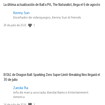
La última actualización de Ball x Pit, The Naturalist, llega el 6 de agosto
Kenny Sun
Diseñador de videojuegos, Kenny Sun & Friends
5
Fecha
28 de julio de 2026
de
publicación:
El DLC de Dragon Ball: Sparking Zero Super Limit-Breaking Neo llegará el
30 de julio
Zanda Ra
Jefa de marca asociada, Bandai Namco Entertainment
America
3
Fecha
24 de julio de 2026