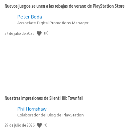
Nuevos juegos se unen a las rebajas de verano de PlayStation Store
Peter Boda
Associate Digital Promotions Manager
116
Fecha
27 de julio de 2026
de
publicación:
Nuestras impresiones de Silent Hill: Townfall
Phil Hornshaw
Colaborador del Blog de PlayStation
10
Fecha
29 de julio de 2026
de
publicación: