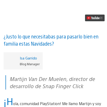
It
Out!
A
Game
of
Charades
sale
hoy
para
¿Justo lo que necesitabas para pasarlo bien en
PS4
familia estas Navidades?
vídeo
Isa Garrido
Blog Manager
Martijn Van Der Muelen, director de
desarrollo de Snap Finger Click
¡H
ola, comunidad PlayStation! Me llamo Martijn y soy