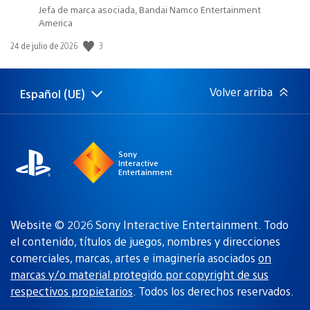
Jefa de marca asociada, Bandai Namco Entertainment
America
3
Fecha
24 de julio de 2026
de
publicación:
Volver arriba
Español (UE)
Selecciona
Región
una
actual:
región
Sony
Interactive
Entertainment
Website © 2026 Sony Interactive Entertainment. Todo
el contenido, títulos de juegos, nombres y direcciones
comerciales, marcas, artes e imaginería asociados
on
marcas y/o material protegido por copyright de sus
respectivos propietarios
. Todos los derechos reservados.