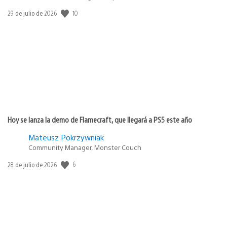
10
Fecha
29 de julio de 2026
de
publicación:
Hoy se lanza la demo de Flamecraft, que llegará a PS5 este año
Mateusz Pokrzywniak
Community Manager, Monster Couch
6
Fecha
28 de julio de 2026
de
publicación: