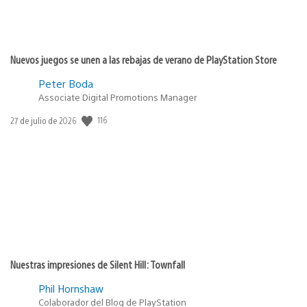
Nuevos juegos se unen a las rebajas de verano de PlayStation Store
Peter Boda
Associate Digital Promotions Manager
116
Fecha
27 de julio de 2026
de
publicación:
Nuestras impresiones de Silent Hill: Townfall
Phil Hornshaw
Colaborador del Blog de PlayStation