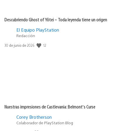
Descubriendo Ghost of Yōtei – Toda leyenda tiene un origen
El Equipo PlayStation
Redacción
12
Fecha
30 de junio de 2026
de
publicación:
Nuestras impresiones de Castlevania: Belmont’s Curse
Corey Brotherson
Colaborador de PlayStation Blog