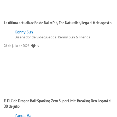
La última actualización de Ball x Pit, The Naturalist, llega el 6 de agosto
Kenny Sun
Diseñador de videojuegos, Kenny Sun & Friends
5
Fecha
28 de julio de 2026
de
publicación:
El DLC de Dragon Ball: Sparking Zero Super Limit-Breaking Neo llegará el
30 de julio
Zanda Ra