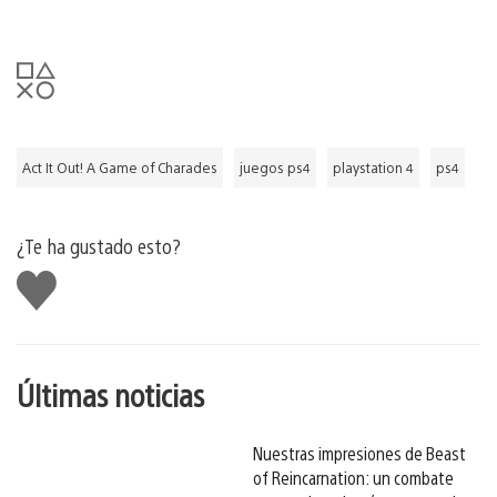
Act It Out! A Game of Charades
juegos ps4
playstation 4
ps4
¿Te ha gustado esto?
Me
gusta
esto
Últimas noticias
Nuestras impresiones de Beast
of Reincarnation: un combate