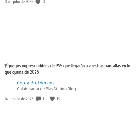
17
Fecha
17 de julio de 2026
de
publicación:
19 juegos imprescindibles de PS5 que llegarán a vuestras pantallas en lo
que queda de 2026
Corey Brotherson
Colaborador de PlayStation Blog
1
13
Fecha
14 de julio de 2026
de
publicación: