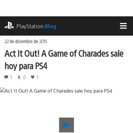
Ir
al
contenido
playstation.com
PlayStation
.Blog
MEN
22 de diciembre de 2015
Act It Out! A Game of Charades sale
hoy para PS4
1
0
1
Reproducir
Act