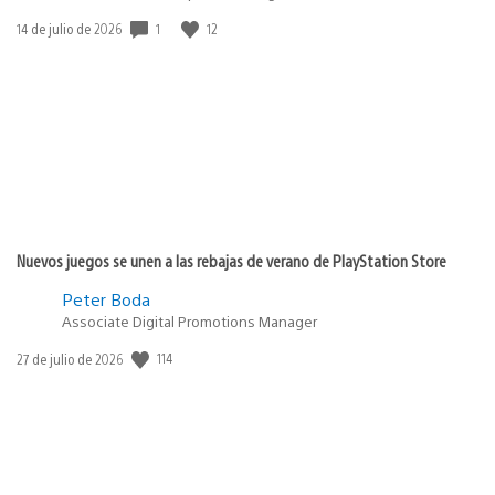
1
12
Fecha
14 de julio de 2026
de
publicación:
Nuevos juegos se unen a las rebajas de verano de PlayStation Store
Peter Boda
Associate Digital Promotions Manager
114
Fecha
27 de julio de 2026
de
publicación: