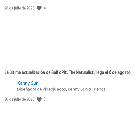
4
Fecha
28 de julio de 2026
de
publicación:
La última actualización de Ball x Pit, The Naturalist, llega el 6 de agosto
Kenny Sun
Diseñador de videojuegos, Kenny Sun & Friends
3
Fecha
28 de julio de 2026
de
publicación: