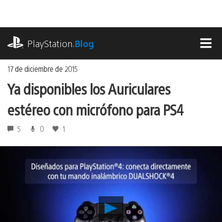
Ir
al
contenido
playstation.com
PlayStation
.Blog
MEN
17 de diciembre de 2015
Ya disponibles los Auriculares
estéreo con micrófono para PS4
5
0
1
Reproducir
Ya