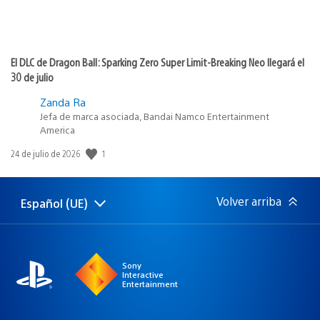
El DLC de Dragon Ball: Sparking Zero Super Limit-Breaking Neo llegará el
30 de julio
Zanda Ra
Jefa de marca asociada, Bandai Namco Entertainment
America
1
Fecha
24 de julio de 2026
de
publicación:
Volver arriba
Español (UE)
Selecciona
Región
una
actual:
región
Sony
Interactive
Entertainment