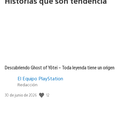
Historias que son tendencia
Descubriendo Ghost of Yōtei – Toda leyenda tiene un origen
El Equipo PlayStation
Redacción
12
Fecha
30 de junio de 2026
de
publicación: