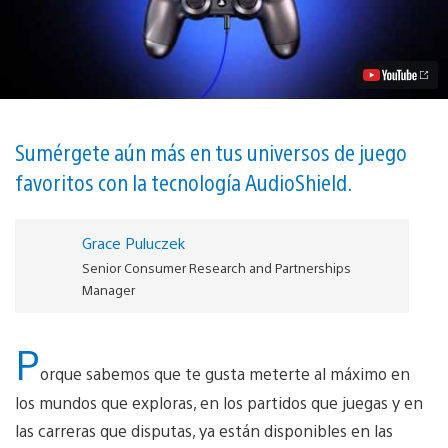
disponibles
los
Auriculares
estéreo
con
micrófono
para
PS4
vídeo
Sumérgete aún más en tus universos de juego
favoritos con la tecnología AudioShield.
Grace Puluczek
Senior Consumer Research and Partnerships
Manager
P
orque sabemos que te gusta meterte al máximo en
los mundos que exploras, en los partidos que juegas y en
las carreras que disputas, ya están disponibles en las