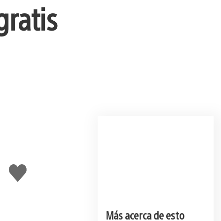
ratis
Me
gusta
esto
Más acerca de esto