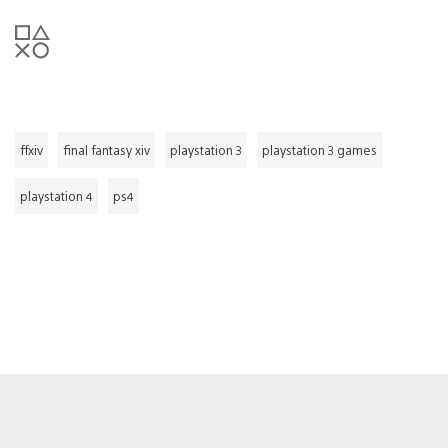
ffxiv
final fantasy xiv
playstation 3
playstation 3 games
playstation 4
ps4