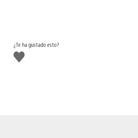
¿Te ha gustado esto?
Me
gusta
esto