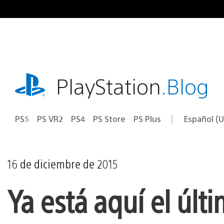
Ir
al
contenido
playstation.com
PlayStation
.Blog
PS5
PS VR2
PS4
PS Store
PS Plus
Español (U
Seleccion
Región
una
actual:
región
16 de diciembre de 2015
Ya está aquí el últ