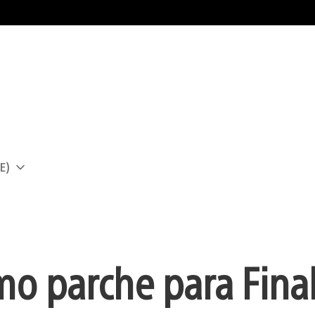
E)
a
imo parche para Fina