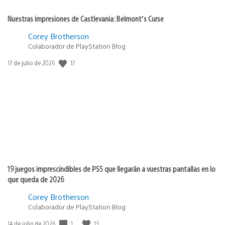
Nuestras impresiones de Castlevania: Belmont’s Curse
Corey Brotherson
Colaborador de PlayStation Blog
17
Fecha
17 de julio de 2026
de
publicación:
19 juegos imprescindibles de PS5 que llegarán a vuestras pantallas en lo
que queda de 2026
Corey Brotherson
Colaborador de PlayStation Blog
1
13
Fecha
14 de julio de 2026