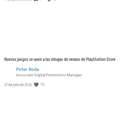
de
publicación:
Nuevos juegos se unen a las rebajas de verano de PlayStation Store
Peter Boda
Associate Digital Promotions Manager
115
Fecha
27 de julio de 2026
de
publicación: