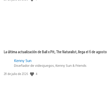
de
publicación:
La última actualización de Ball x Pit, The Naturalist, llega el 6 de agosto
Kenny Sun
Diseñador de videojuegos, Kenny Sun & Friends
4
Fecha
28 de julio de 2026
de
publicación: