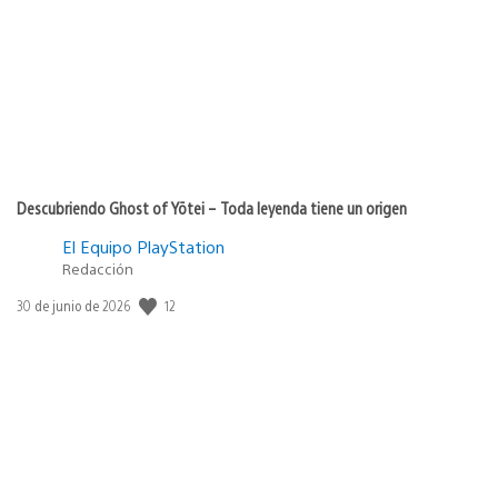
Descubriendo Ghost of Yōtei – Toda leyenda tiene un origen
El Equipo PlayStation
Redacción
12
Fecha
30 de junio de 2026
de
publicación: