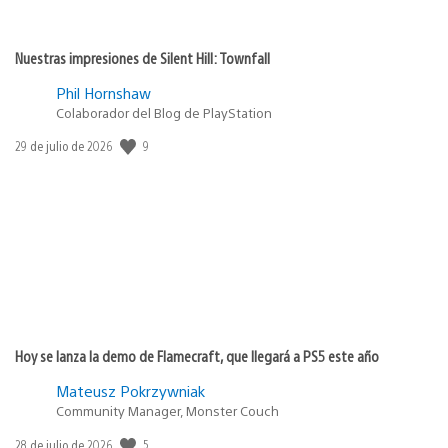
Nuestras impresiones de Silent Hill: Townfall
Phil Hornshaw
Colaborador del Blog de PlayStation
9
Fecha
29 de julio de 2026
de
publicación:
Hoy se lanza la demo de Flamecraft, que llegará a PS5 este año
Mateusz Pokrzywniak
Community Manager, Monster Couch
5
Fecha
28 de julio de 2026