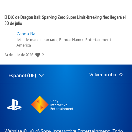
El DLC de Dragon Ball: Sparking Zero Super Limit-Breaking Neo llegará el
30 de julio
Zanda Ra
Jefa de marca asociada, Bandai Namco Entertainment
America
2
Fecha
24 de julio de 2026
de
publicación:
Volver arriba
Español (UE)
Selecciona
Región
una
actual:
región
Sony
Interactive
Entertainment
Website © 2026 Sony Interactive Entertainment. Todo