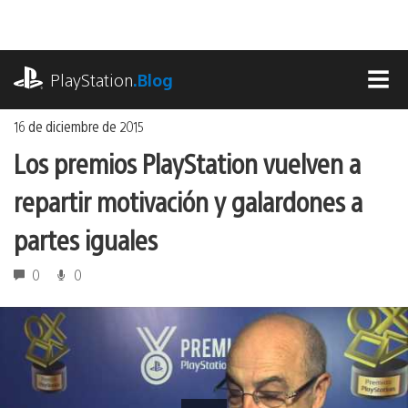
Ir
al
contenido
playstation.com
PlayStation
.Blog
MEN
16 de diciembre de 2015
Los premios PlayStation vuelven a
repartir motivación y galardones a
partes iguales
0
0