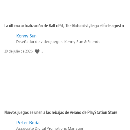
La última actualización de Ball x Pit, The Naturalist, llega el 6 de agosto
Kenny Sun
Diseñador de videojuegos, Kenny Sun & Friends
5
Fecha
28 de julio de 2026
de
publicación:
Nuevos juegos se unen a las rebajas de verano de PlayStation Store
Peter Boda
Associate Digital Promotions Manager