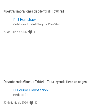
Nuestras impresiones de Silent Hill: Townfall
Phil Hornshaw
Colaborador del Blog de PlayStation
10
Fecha
29 de julio de 2026
de
publicación:
Descubriendo Ghost of Yōtei – Toda leyenda tiene un origen
El Equipo PlayStation
Redacción
12
Fecha
30 de junio de 2026