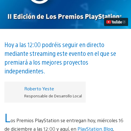
en
directo
de
la
entrega
de
los
Premios
PlayStation
Hoy a las 12:00 podréis seguir en directo
vídeo
mediante streaming este evento en el que se
premiará a los mejores proyectos
independientes.
Roberto Yeste
Responsable de Desarrollo Local
L
os Premios PlayStation se entregan hoy, miércoles 16
de diciembre a las 12:00 y aquí, en
PlayStation.Blog
,