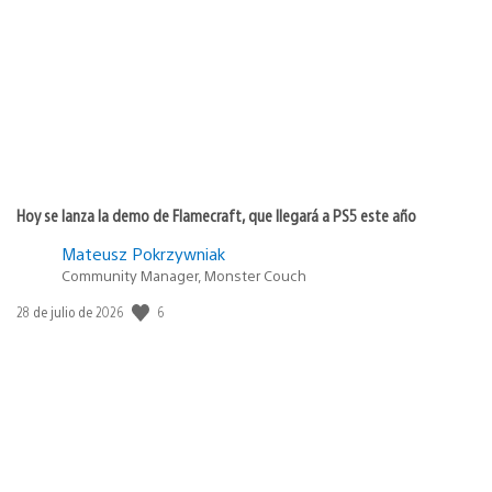
de
publicación:
Hoy se lanza la demo de Flamecraft, que llegará a PS5 este año
Mateusz Pokrzywniak
Community Manager, Monster Couch
6
Fecha
28 de julio de 2026
de
publicación: