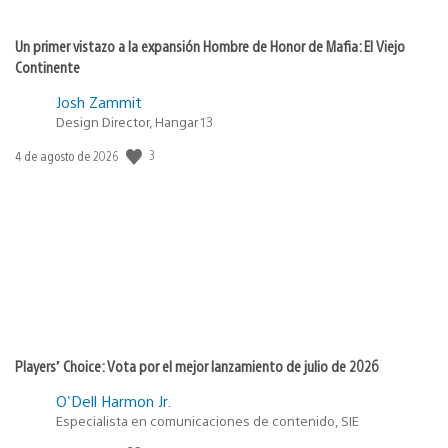
Un primer vistazo a la expansión Hombre de Honor de Mafia: El Viejo
Continente
Josh Zammit
Design Director, Hangar 13
3
Fecha
4 de agosto de 2026
de
publicación:
Players’ Choice: Vota por el mejor lanzamiento de julio de 2026
O'Dell Harmon Jr.
Especialista en comunicaciones de contenido, SIE