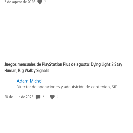
7
Fecha
3 de agosto de 2026
de
publicación:
Juegos mensuales de PlayStation Plus de agosto: Dying Light 2 Stay
Human, Big Walk y Signalis
Adam Michel
Director de operaciones y adquisición de contenido, SIE
2
9
Fecha
28 de julio de 2026
de
publicación: