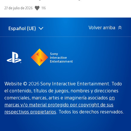
116
Fecha
27 de julio de 2026
de
publicación:
Volver arriba
Español (UE)
Selecciona
Región
una
actual:
región
Sony
Interactive
Entertainment
Website © 2026 Sony Interactive Entertainment. Todo
el contenido, títulos de juegos, nombres y direcciones
comerciales, marcas, artes e imaginería asociados
on
marcas y/o material protegido por copyright de sus
respectivos propietarios
. Todos los derechos reservados.