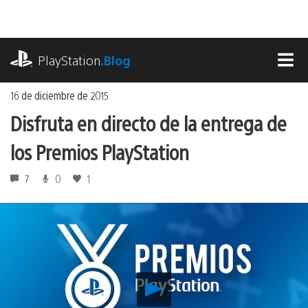
Ir
al
contenido
playstation.com
PlayStation
.Blog
MEN
16 de diciembre de 2015
Disfruta en directo de la entrega de
los Premios PlayStation
7
0
1
Reproducir
Disfruta