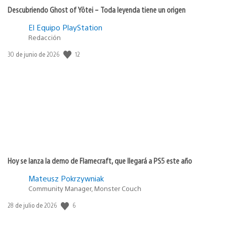
Descubriendo Ghost of Yōtei – Toda leyenda tiene un origen
El Equipo PlayStation
Redacción
12
Fecha
30 de junio de 2026
de
publicación:
Hoy se lanza la demo de Flamecraft, que llegará a PS5 este año
Mateusz Pokrzywniak
Community Manager, Monster Couch
6
Fecha
28 de julio de 2026
de
publicación: