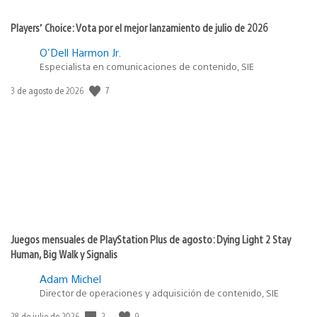
Players’ Choice: Vota por el mejor lanzamiento de julio de 2026
O'Dell Harmon Jr.
Especialista en comunicaciones de contenido, SIE
7
Fecha
3 de agosto de 2026
de
publicación:
Juegos mensuales de PlayStation Plus de agosto: Dying Light 2 Stay
Human, Big Walk y Signalis
Adam Michel
Director de operaciones y adquisición de contenido, SIE
2
9
Fecha
28 de julio de 2026