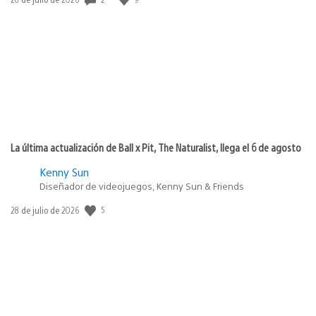
de
publicación:
La última actualización de Ball x Pit, The Naturalist, llega el 6 de agosto
Kenny Sun
Diseñador de videojuegos, Kenny Sun & Friends
5
Fecha
28 de julio de 2026
de
publicación: