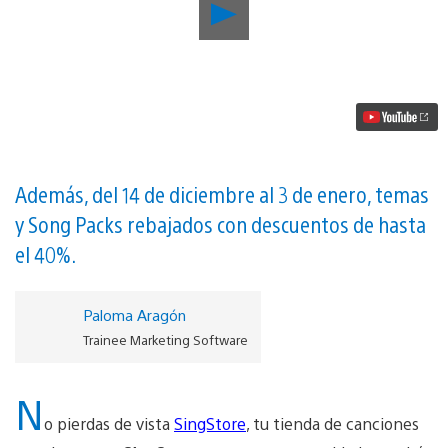
Reproducir
Nuevas
canciones,
modos
y
un
aspecto
renovado
para
SingStar
en
Además, del 14 de diciembre al 3 de enero, temas
PS4
y Song Packs rebajados con descuentos de hasta
vídeo
el 40%.
Paloma Aragón
Trainee Marketing Software
N
o pierdas de vista
SingStore
, tu tienda de canciones