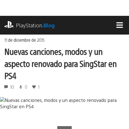
Ir
al
contenido
playstation.com
PlayStation
.Blog
MEN
11 de diciembre de 2015
Nuevas canciones, modos y un
aspecto renovado para SingStar en
PS4
10
0
1