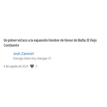
Un primer vistazo a la expansión Hombre de Honor de Mafia: El Viejo
Continente
Josh Zammit
Design Director, Hangar 13
3
Fecha
4 de agosto de 2026
de
publicación: