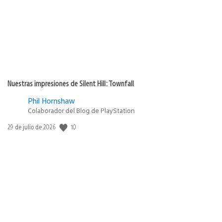
Nuestras impresiones de Silent Hill: Townfall
Phil Hornshaw
Colaborador del Blog de PlayStation
10
Fecha
29 de julio de 2026
de
publicación: