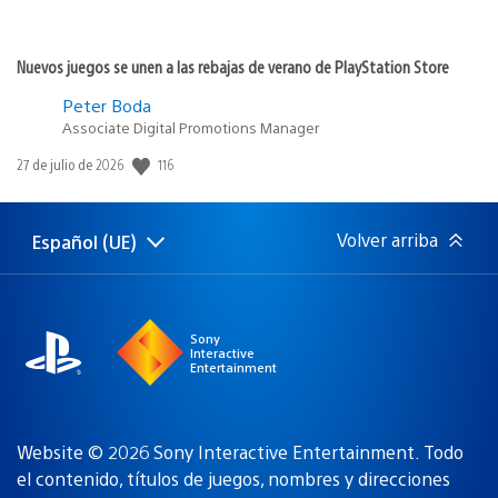
Nuevos juegos se unen a las rebajas de verano de PlayStation Store
Peter Boda
Associate Digital Promotions Manager
116
Fecha
27 de julio de 2026
de
publicación:
Volver arriba
Español (UE)
Selecciona
Región
una
actual:
región
Sony
Interactive
Entertainment
Website © 2026 Sony Interactive Entertainment. Todo
el contenido, títulos de juegos, nombres y direcciones