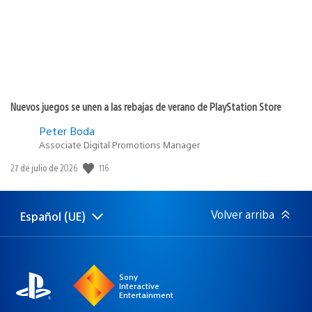
Nuevos juegos se unen a las rebajas de verano de PlayStation Store
Peter Boda
Associate Digital Promotions Manager
116
Fecha
27 de julio de 2026
de
publicación:
Volver arriba
Español (UE)
Selecciona
Región
una
actual:
región
Sony
Interactive
Entertainment