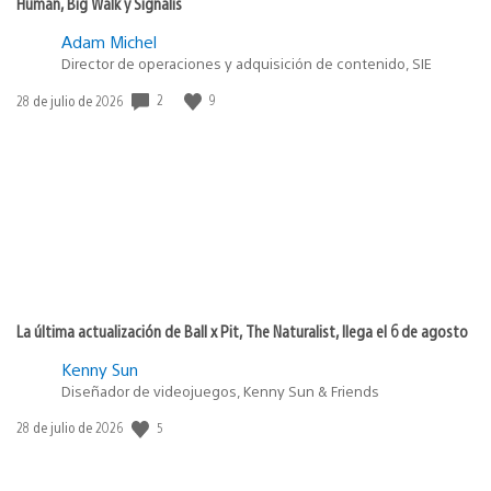
Human, Big Walk y Signalis
Adam Michel
Director de operaciones y adquisición de contenido, SIE
2
9
Fecha
28 de julio de 2026
de
publicación:
La última actualización de Ball x Pit, The Naturalist, llega el 6 de agosto
Kenny Sun
Diseñador de videojuegos, Kenny Sun & Friends
5
Fecha
28 de julio de 2026
de
publicación: