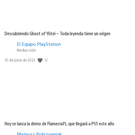
Descubriendo Ghost of Yōtei – Toda leyenda tiene un origen
El Equipo PlayStation
Redacción
12
Fecha
30 de junio de 2026
de
publicación:
Hoy se lanza la demo de Flamecraft, que llegará a PS5 este año
Mateusz Pokrzywniak