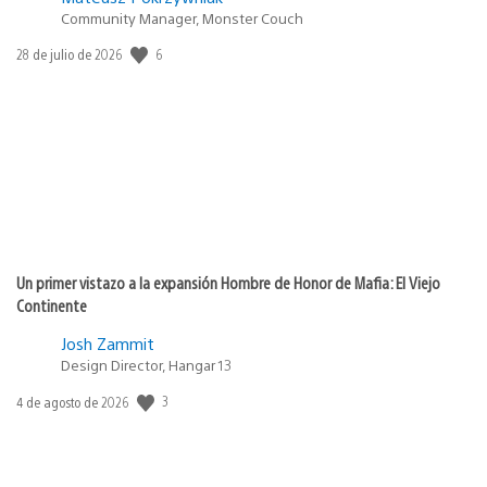
Community Manager, Monster Couch
6
Fecha
28 de julio de 2026
de
publicación:
Un primer vistazo a la expansión Hombre de Honor de Mafia: El Viejo
Continente
Josh Zammit
Design Director, Hangar 13
3
Fecha
4 de agosto de 2026
de
publicación: