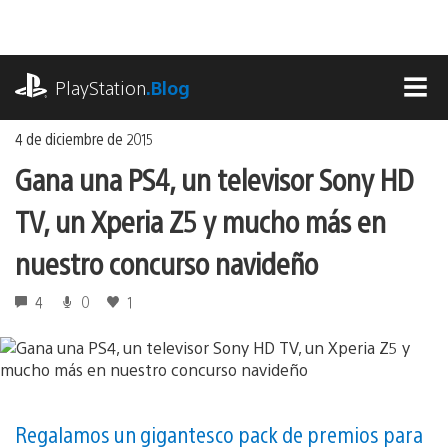
Ir
al
contenido
playstation.com
PlayStation
.Blog
MEN
4 de diciembre de 2015
Gana una PS4, un televisor Sony HD
TV, un Xperia Z5 y mucho más en
nuestro concurso navideño
4
0
1
Regalamos un gigantesco pack de premios para