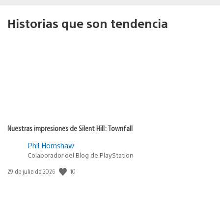
Historias que son tendencia
Nuestras impresiones de Silent Hill: Townfall
Phil Hornshaw
Colaborador del Blog de PlayStation
10
Fecha
29 de julio de 2026
de
publicación: