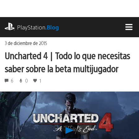
Ir
al
contenido
playstation.com
PlayStation
.Blog
MEN
3 de diciembre de 2015
Uncharted 4 | Todo lo que necesitas
saber sobre la beta multijugador
6
0
1
Reproducir
Uncharted