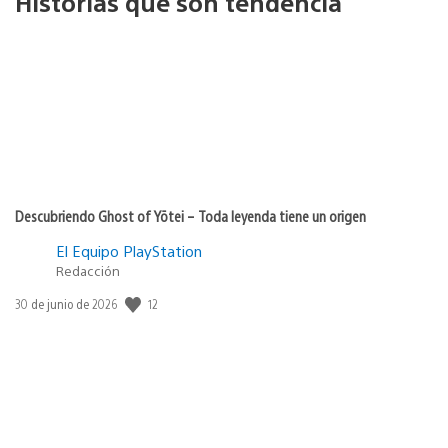
Historias que son tendencia
Descubriendo Ghost of Yōtei – Toda leyenda tiene un origen
El Equipo PlayStation
Redacción
12
Fecha
30 de junio de 2026
de
publicación: