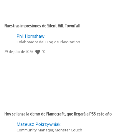
Nuestras impresiones de Silent Hill: Townfall
Phil Hornshaw
Colaborador del Blog de PlayStation
10
Fecha
29 de julio de 2026
de
publicación:
Hoy se lanza la demo de Flamecraft, que llegará a PS5 este año
Mateusz Pokrzywniak
Community Manager, Monster Couch