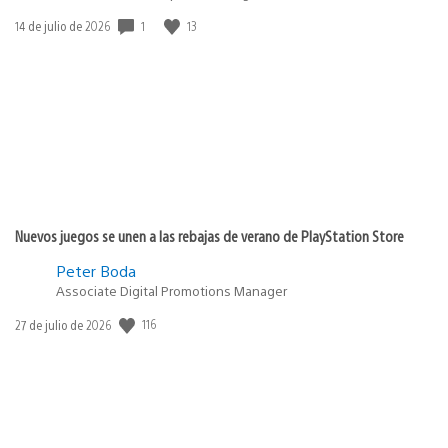
1
13
Fecha
14 de julio de 2026
de
publicación:
Nuevos juegos se unen a las rebajas de verano de PlayStation Store
Peter Boda
Associate Digital Promotions Manager
116
Fecha
27 de julio de 2026
de
publicación: