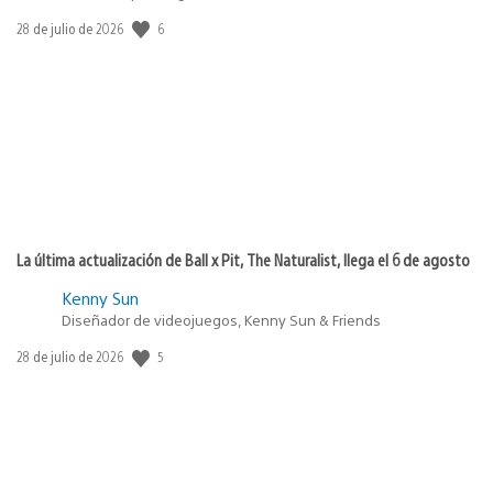
6
Fecha
28 de julio de 2026
de
publicación:
La última actualización de Ball x Pit, The Naturalist, llega el 6 de agosto
Kenny Sun
Diseñador de videojuegos, Kenny Sun & Friends
5
Fecha
28 de julio de 2026
de
publicación: