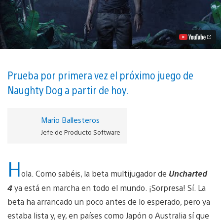
4
|
Todo
lo
que
necesitas
saber
sobre
la
Prueba por primera vez el próximo juego de
beta
Naughty Dog a partir de hoy.
multijugador
vídeo
Mario Ballesteros
Jefe de Producto Software
H
ola. Como sabéis, la beta multijugador de
Uncharted
4
ya está en marcha en todo el mundo. ¡Sorpresa! Sí. La
beta ha arrancado un poco antes de lo esperado, pero ya
estaba lista y, ey, en países como Japón o Australia sí que