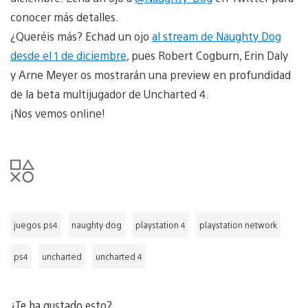
conocer más detalles.
¿Queréis más? Echad un ojo
al stream de Naughty Dog
desde el 1 de diciembre
, pues Robert Cogburn, Erin Daly
y Arne Meyer os mostrarán una preview en profundidad
de la beta multijugador de Uncharted 4.
¡Nos vemos online!
juegos ps4
naughty dog
playstation 4
playstation network
ps4
uncharted
uncharted 4
¿Te ha gustado esto?