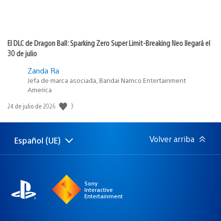
El DLC de Dragon Ball: Sparking Zero Super Limit-Breaking Neo llegará el
30 de julio
Zanda Ra
Jefa de marca asociada, Bandai Namco Entertainment
America
3
Fecha
24 de julio de 2026
de
publicación:
Volver arriba
Español (UE)
Selecciona
Región
una
actual:
región
Sony
Interactive
Entertainment