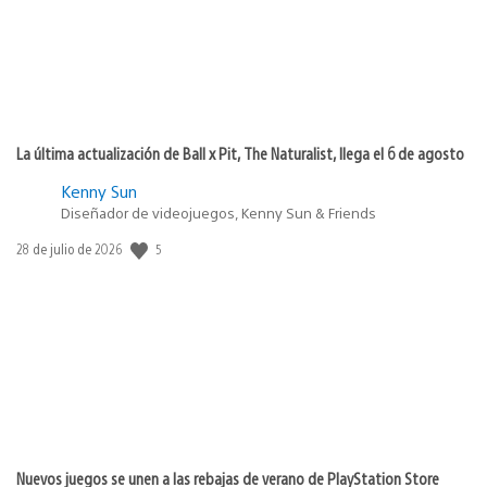
La última actualización de Ball x Pit, The Naturalist, llega el 6 de agosto
Kenny Sun
Diseñador de videojuegos, Kenny Sun & Friends
5
Fecha
28 de julio de 2026
de
publicación:
Nuevos juegos se unen a las rebajas de verano de PlayStation Store