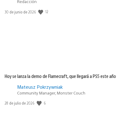
Redacción
12
Fecha
30 de junio de 2026
de
publicación:
Hoy se lanza la demo de Flamecraft, que llegará a PS5 este año
Mateusz Pokrzywniak
Community Manager, Monster Couch
6
Fecha
28 de julio de 2026
de
publicación: