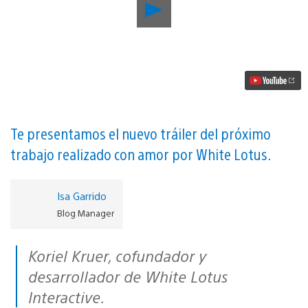
Reproducir
La
aventura
de
puzles
Xing:
The
Land
Beyond
llega
el
Te presentamos el nuevo tráiler del próximo
año
trabajo realizado con amor por White Lotus.
que
viene
a
PS4
Isa Garrido
vídeo
Blog Manager
Koriel Kruer, cofundador y
desarrollador de White Lotus
Interactive.