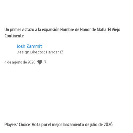
Un primer vistazo a la expansión Hombre de Honor de Mafia: El Viejo
Continente
Josh Zammit
Design Director, Hangar 13
3
Fecha
4 de agosto de 2026
de
publicación:
Players’ Choice: Vota por el mejor lanzamiento de julio de 2026