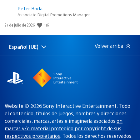
Peter Boda
Associate Digital Promotions Manager
116
Fecha
27 de julio de 2026
de
publicación:
Volver arriba
Español (UE)
Selecciona
Región
una
actual:
región
Sony
Interactive
Entertainment
Website © 2026 Sony Interactive Entertainment. Todo
el contenido, títulos de juegos, nombres y direcciones
comerciales, marcas, artes e imaginería asociados
on
marcas y/o material protegido por copyright de sus
respectivos propietarios
. Todos los derechos reservados.