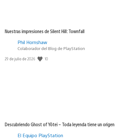
Nuestras impresiones de Silent Hill: Townfall
Phil Hornshaw
Colaborador del Blog de PlayStation
10
Fecha
29 de julio de 2026
de
publicación:
Descubriendo Ghost of Yōtei – Toda leyenda tiene un origen
El Equipo PlayStation