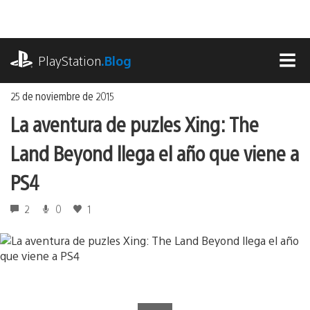
Ir
al
contenido
playstation.com
PlayStation
.Blog
MEN
25 de noviembre de 2015
La aventura de puzles Xing: The
Land Beyond llega el año que viene a
PS4
2
0
1