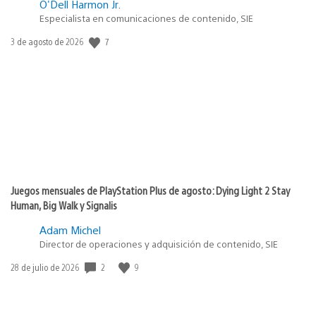
O'Dell Harmon Jr.
Especialista en comunicaciones de contenido, SIE
7
Fecha
3 de agosto de 2026
de
publicación:
Juegos mensuales de PlayStation Plus de agosto: Dying Light 2 Stay
Human, Big Walk y Signalis
Adam Michel
Director de operaciones y adquisición de contenido, SIE
2
9
Fecha
28 de julio de 2026
de
publicación: