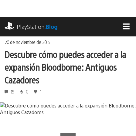
Ir
al
contenido
playstation.com
PlayStation
.Blog
MEN
20 de noviembre de 2015
Descubre cómo puedes acceder a la
expansión Bloodborne: Antiguos
Cazadores
15
0
1