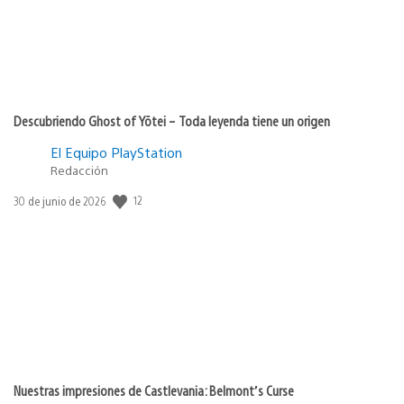
Descubriendo Ghost of Yōtei – Toda leyenda tiene un origen
El Equipo PlayStation
Redacción
12
Fecha
30 de junio de 2026
de
publicación:
Nuestras impresiones de Castlevania: Belmont’s Curse