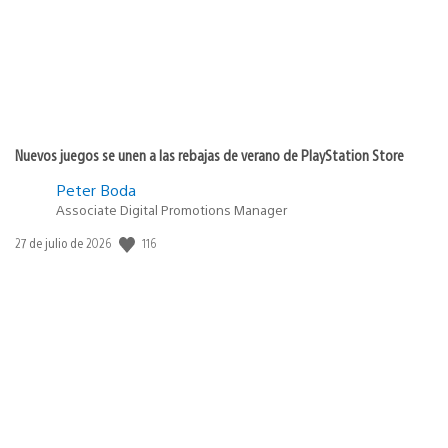
Nuevos juegos se unen a las rebajas de verano de PlayStation Store
Peter Boda
Associate Digital Promotions Manager
116
Fecha
27 de julio de 2026
de
publicación: