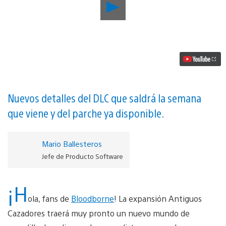
Reproducir
Descubre
cómo
puedes
acceder
a
la
expansión
Bloodborne:
Antiguos
Cazadores
Nuevos detalles del DLC que saldrá la semana
vídeo
que viene y del parche ya disponible.
Mario Ballesteros
Jefe de Producto Software
¡H
ola, fans de
Bloodborne
! La expansión Antiguos
Cazadores traerá muy pronto un nuevo mundo de