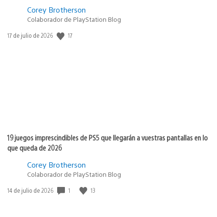
Corey Brotherson
Colaborador de PlayStation Blog
17
Fecha
17 de julio de 2026
de
publicación:
19 juegos imprescindibles de PS5 que llegarán a vuestras pantallas en lo
que queda de 2026
Corey Brotherson
Colaborador de PlayStation Blog
1
13
Fecha
14 de julio de 2026
de
publicación: