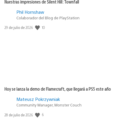
Nuestras impresiones de Silent Hill: Townfall
Phil Hornshaw
Colaborador del Blog de PlayStation
10
Fecha
29 de julio de 2026
de
publicación:
Hoy se lanza la demo de Flamecraft, que llegará a PS5 este año
Mateusz Pokrzywniak
Community Manager, Monster Couch
6
Fecha
28 de julio de 2026
de
publicación: