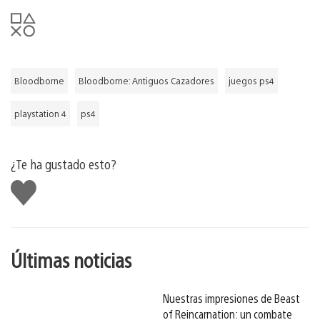
Bloodborne
Bloodborne: Antiguos Cazadores
juegos ps4
playstation 4
ps4
¿Te ha gustado esto?
Me
gusta
esto
Últimas noticias
Nuestras impresiones de Beast
of Reincarnation: un combate