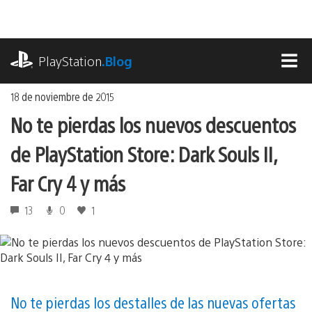
Ir
al
contenido
playstation.com
PlayStation
.Blog
MEN
18 de noviembre de 2015
No te pierdas los nuevos descuentos
de PlayStation Store: Dark Souls II,
Far Cry 4 y más
13
0
1
No te pierdas los destalles de las nuevas ofertas