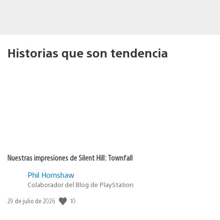
Historias que son tendencia
Nuestras impresiones de Silent Hill: Townfall
Phil Hornshaw
Colaborador del Blog de PlayStation
10
Fecha
29 de julio de 2026
de
publicación: