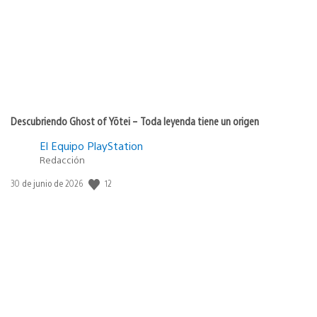
Descubriendo Ghost of Yōtei – Toda leyenda tiene un origen
El Equipo PlayStation
Redacción
12
Fecha
30 de junio de 2026
de
publicación: