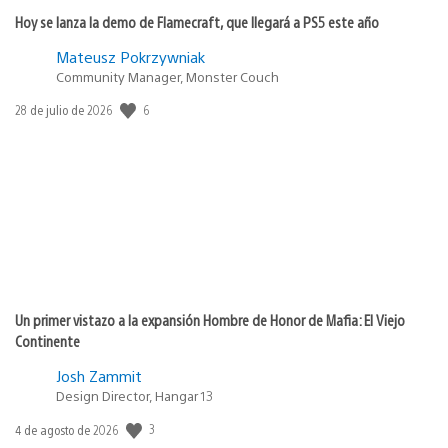
Hoy se lanza la demo de Flamecraft, que llegará a PS5 este año
Mateusz Pokrzywniak
Community Manager, Monster Couch
6
Fecha
28 de julio de 2026
de
publicación:
Un primer vistazo a la expansión Hombre de Honor de Mafia: El Viejo
Continente
Josh Zammit
Design Director, Hangar 13
3
Fecha
4 de agosto de 2026
de