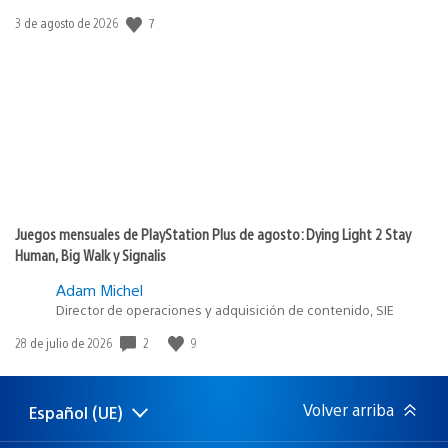
7
Fecha
3 de agosto de 2026
de
publicación:
Juegos mensuales de PlayStation Plus de agosto: Dying Light 2 Stay
Human, Big Walk y Signalis
Adam Michel
Director de operaciones y adquisición de contenido, SIE
2
9
Fecha
28 de julio de 2026
de
publicación:
Volver arriba
Español (UE)
Selecciona
Región
una
actual: