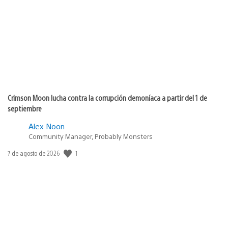
publicación:
Crimson Moon lucha contra la corrupción demoníaca a partir del 1 de
septiembre
Alex Noon
Community Manager, Probably Monsters
1
Fecha
7 de agosto de 2026
de
publicación: