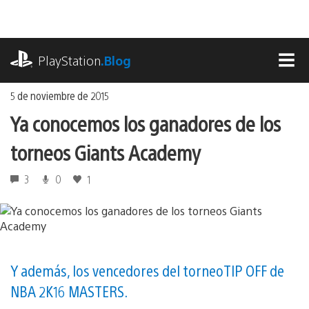
Ir
al
contenido
playstation.com
PlayStation
.Blog
MEN
5 de noviembre de 2015
Ya conocemos los ganadores de los
torneos Giants Academy
3
0
1
Y además, los vencedores del torneo TIP OFF de
NBA 2K16 MASTERS.