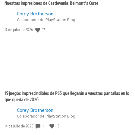
Nuestras impresiones de Castlevania: Belmont’s Curse
Corey Brotherson
Colaborador de PlayStation Blog
17
Fecha
17 de julio de 2026
de
publicación:
19 juegos imprescindibles de PS5 que llegarán a vuestras pantallas en lo
que queda de 2026
Corey Brotherson
Colaborador de PlayStation Blog
1
13
Fecha
14 de julio de 2026
de