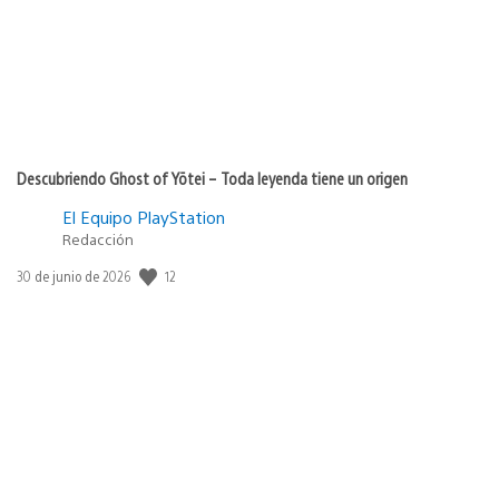
Descubriendo Ghost of Yōtei – Toda leyenda tiene un origen
El Equipo PlayStation
Redacción
12
Fecha
30 de junio de 2026
de
publicación: