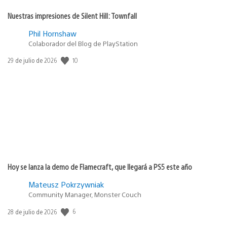
Nuestras impresiones de Silent Hill: Townfall
Phil Hornshaw
Colaborador del Blog de PlayStation
10
Fecha
29 de julio de 2026
de
publicación:
Hoy se lanza la demo de Flamecraft, que llegará a PS5 este año
Mateusz Pokrzywniak
Community Manager, Monster Couch
6
Fecha
28 de julio de 2026
de