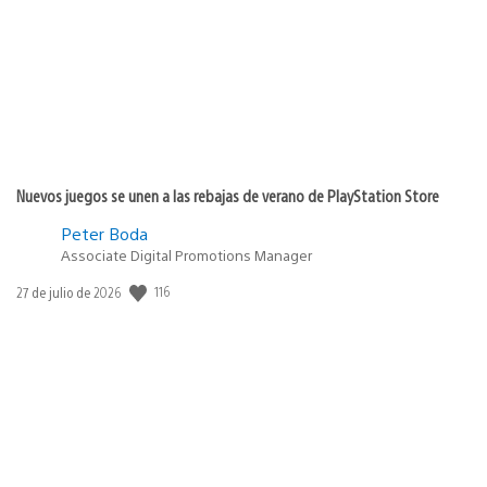
publicación:
Nuevos juegos se unen a las rebajas de verano de PlayStation Store
Peter Boda
Associate Digital Promotions Manager
116
Fecha
27 de julio de 2026
de
publicación: