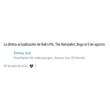
publicación:
La última actualización de Ball x Pit, The Naturalist, llega el 6 de agosto
Kenny Sun
Diseñador de videojuegos, Kenny Sun & Friends
5
Fecha
28 de julio de 2026
de
publicación: