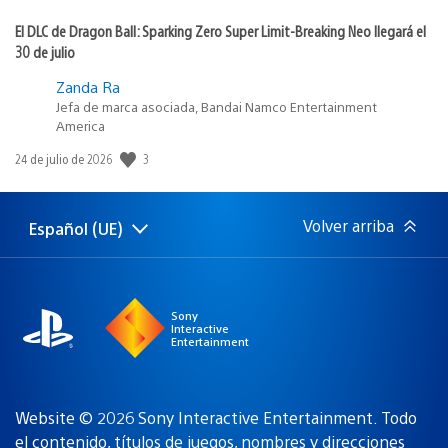
El DLC de Dragon Ball: Sparking Zero Super Limit-Breaking Neo llegará el
30 de julio
Zanda Ra
Jefa de marca asociada, Bandai Namco Entertainment
America
3
Fecha
24 de julio de 2026
de
publicación:
Volver arriba
Español (UE)
Selecciona
Región
una
actual:
región
Sony
Interactive
Entertainment
Website © 2026 Sony Interactive Entertainment. Todo
el contenido, títulos de juegos, nombres y direcciones