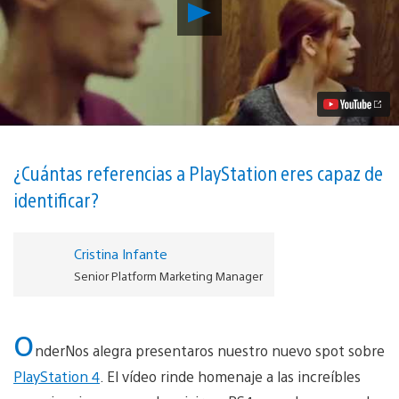
Reproducir
Echa
un
vistazo
a
nuestro
nuevo
spot
en
el
que
¿Cuántas referencias a PlayStation eres capaz de
celebramos
identificar?
La
maravillosa
vida
de
Cristina Infante
un
Senior Platform Marketing Manager
jugador
de
PS4
o
vídeo
nderNos alegra presentaros nuestro nuevo spot sobre
PlayStation 4
. El vídeo rinde homenaje a las increíbles