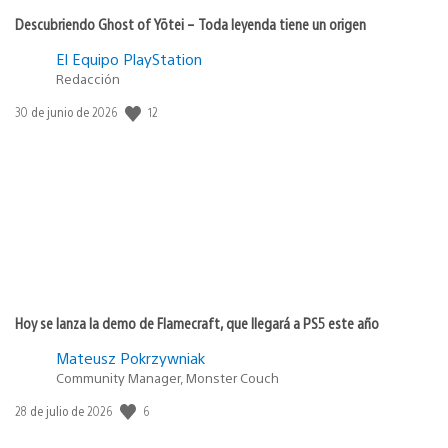
Descubriendo Ghost of Yōtei – Toda leyenda tiene un origen
El Equipo PlayStation
Redacción
12
Fecha
30 de junio de 2026
de
publicación:
Hoy se lanza la demo de Flamecraft, que llegará a PS5 este año
Mateusz Pokrzywniak
Community Manager, Monster Couch
6
Fecha
28 de julio de 2026
de
publicación: