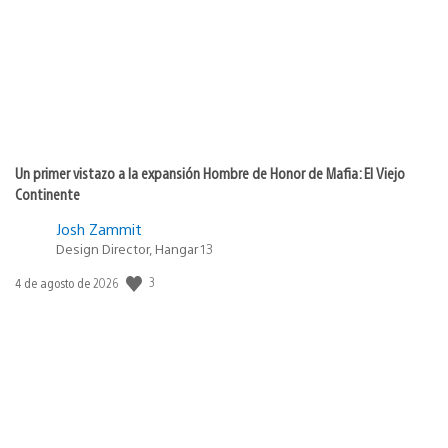
Un primer vistazo a la expansión Hombre de Honor de Mafia: El Viejo
Continente
Josh Zammit
Design Director, Hangar 13
3
Fecha
4 de agosto de 2026
de
publicación: