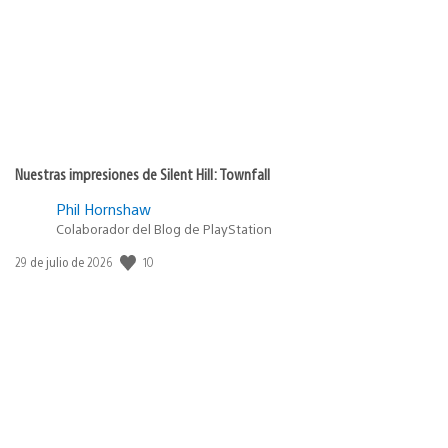
Nuestras impresiones de Silent Hill: Townfall
Phil Hornshaw
Colaborador del Blog de PlayStation
10
Fecha
29 de julio de 2026
de
publicación: