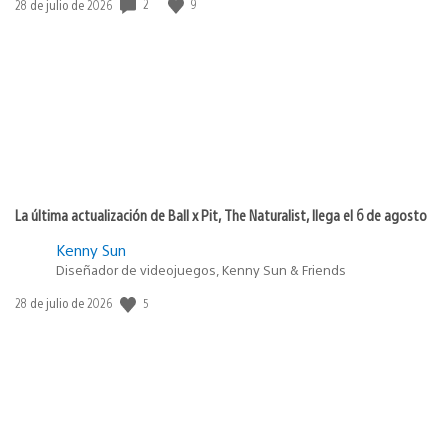
2
9
Fecha
28 de julio de 2026
de
publicación:
La última actualización de Ball x Pit, The Naturalist, llega el 6 de agosto
Kenny Sun
Diseñador de videojuegos, Kenny Sun & Friends
5
Fecha
28 de julio de 2026
de
publicación: