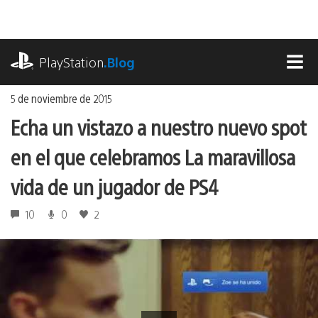
Ir
al
contenido
playstation.com
PlayStation
.Blog
MEN
5 de noviembre de 2015
Echa un vistazo a nuestro nuevo spot
en el que celebramos La maravillosa
vida de un jugador de PS4
10
0
2