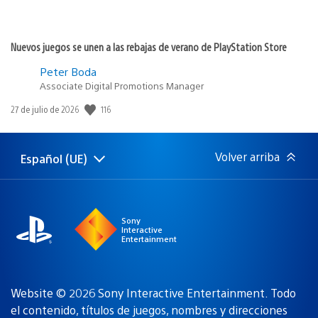
Nuevos juegos se unen a las rebajas de verano de PlayStation Store
Peter Boda
Associate Digital Promotions Manager
116
Fecha
27 de julio de 2026
de
publicación:
Volver arriba
Español (UE)
Selecciona
Región
una
actual:
región
Sony
Interactive
Entertainment
Website © 2026 Sony Interactive Entertainment. Todo
el contenido, títulos de juegos, nombres y direcciones