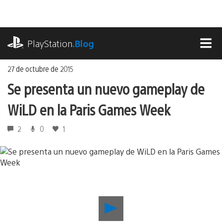
Ir
al
contenido
playstation.com
PlayStation
.Blog
MEN
27 de octubre de 2015
Se presenta un nuevo gameplay de
WiLD en la Paris Games Week
2
0
1
Reproducir
Se