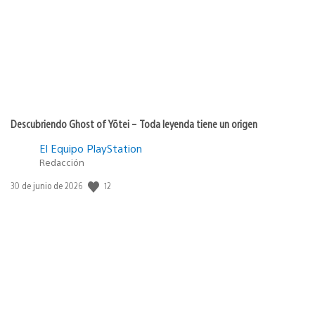
publicación:
Descubriendo Ghost of Yōtei – Toda leyenda tiene un origen
El Equipo PlayStation
Redacción
12
Fecha
30 de junio de 2026
de
publicación: