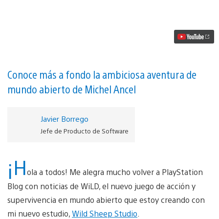
presenta
un
nuevo
gameplay
de
WiLD
en
la
Paris
Conoce más a fondo la ambiciosa aventura de
Games
mundo abierto de Michel Ancel
Week
vídeo
Javier Borrego
Jefe de Producto de Software
¡H
ola a todos! Me alegra mucho volver a PlayStation
Blog con noticias de WiLD, el nuevo juego de acción y
supervivencia en mundo abierto que estoy creando con
mi nuevo estudio,
Wild Sheep Studio
.