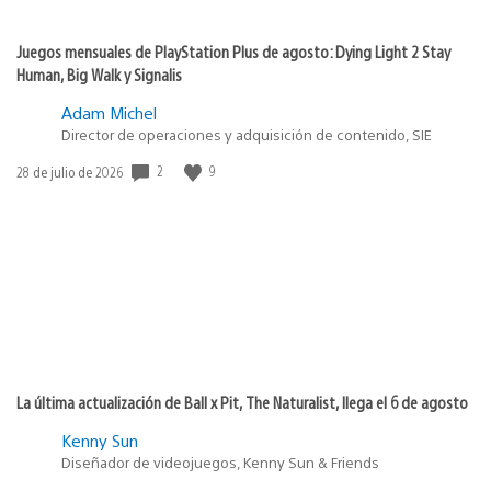
Juegos mensuales de PlayStation Plus de agosto: Dying Light 2 Stay
Human, Big Walk y Signalis
Adam Michel
Director de operaciones y adquisición de contenido, SIE
2
9
Fecha
28 de julio de 2026
de
publicación:
La última actualización de Ball x Pit, The Naturalist, llega el 6 de agosto
Kenny Sun
Diseñador de videojuegos, Kenny Sun & Friends