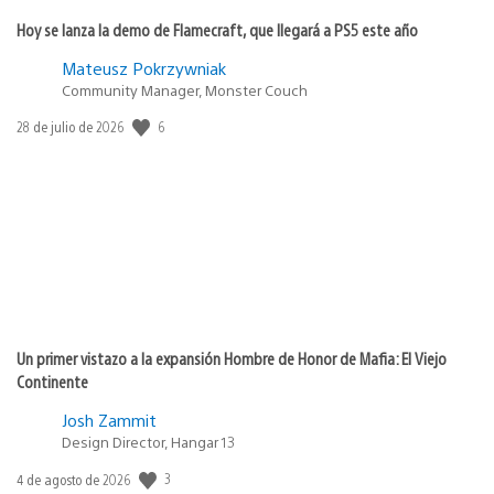
Hoy se lanza la demo de Flamecraft, que llegará a PS5 este año
Mateusz Pokrzywniak
Community Manager, Monster Couch
6
Fecha
28 de julio de 2026
de
publicación:
Un primer vistazo a la expansión Hombre de Honor de Mafia: El Viejo
Continente
Josh Zammit
Design Director, Hangar 13
3
Fecha
4 de agosto de 2026