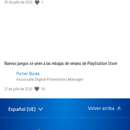
5
Fecha
28 de julio de 2026
de
publicación:
Nuevos juegos se unen a las rebajas de verano de PlayStation Store
Peter Boda
Associate Digital Promotions Manager
116
Fecha
27 de julio de 2026
de
publicación:
Volver arriba
Español (UE)
Selecciona
Región
una
actual:
región