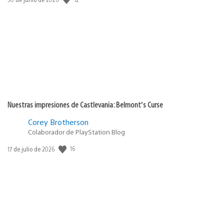
de
publicación:
Nuestras impresiones de Castlevania: Belmont’s Curse
Corey Brotherson
Colaborador de PlayStation Blog
16
Fecha
17 de julio de 2026
de
publicación: