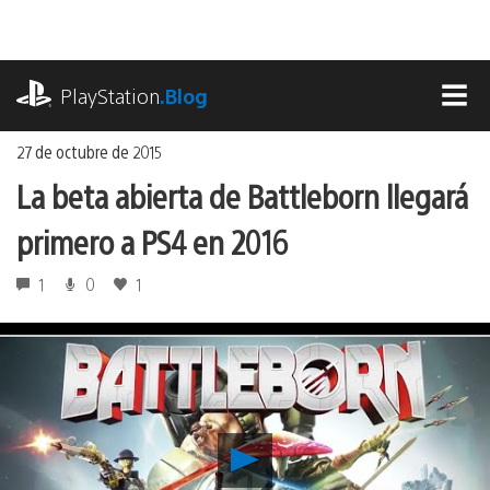
Ir
al
contenido
playstation.com
PlayStation
.Blog
MEN
27 de octubre de 2015
La beta abierta de Battleborn llegará
primero a PS4 en 2016
1
0
1
Reproducir
La