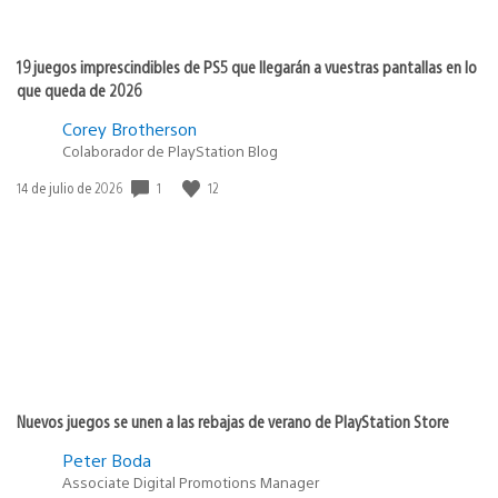
19 juegos imprescindibles de PS5 que llegarán a vuestras pantallas en lo
que queda de 2026
Corey Brotherson
Colaborador de PlayStation Blog
1
12
Fecha
14 de julio de 2026
de
publicación:
Nuevos juegos se unen a las rebajas de verano de PlayStation Store
Peter Boda
Associate Digital Promotions Manager