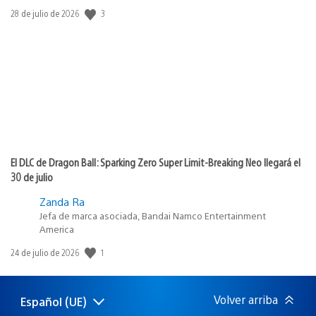
3
Fecha
28 de julio de 2026
de
publicación:
El DLC de Dragon Ball: Sparking Zero Super Limit-Breaking Neo llegará el
30 de julio
Zanda Ra
Jefa de marca asociada, Bandai Namco Entertainment
America
1
Fecha
24 de julio de 2026
de
publicación:
Volver arriba
Español (UE)
Selecciona
Región