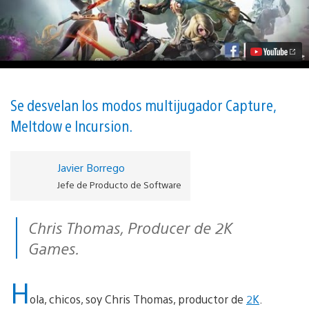
beta
abierta
de
Battleborn
llegará
primero
a
PS4
en
Se desvelan los modos multijugador Capture,
2016
Meltdow e Incursion.
vídeo
Javier Borrego
Jefe de Producto de Software
Chris Thomas, Producer de 2K
Games.
H
ola, chicos, soy Chris Thomas, productor de
2K
.