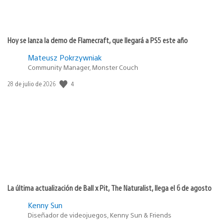
Hoy se lanza la demo de Flamecraft, que llegará a PS5 este año
Mateusz Pokrzywniak
Community Manager, Monster Couch
4
Fecha
28 de julio de 2026
de
publicación:
La última actualización de Ball x Pit, The Naturalist, llega el 6 de agosto
Kenny Sun
Diseñador de videojuegos, Kenny Sun & Friends