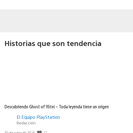
Historias que son tendencia
Descubriendo Ghost of Yōtei – Toda leyenda tiene un origen
El Equipo PlayStation
Redacción
12
Fecha
30 de junio de 2026