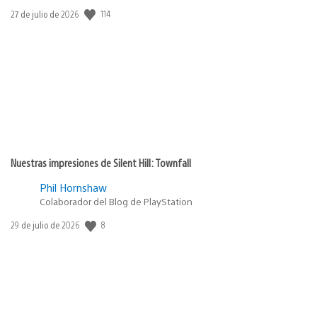
114
Fecha
27 de julio de 2026
de
publicación:
Nuestras impresiones de Silent Hill: Townfall
Phil Hornshaw
Colaborador del Blog de PlayStation
8
Fecha
29 de julio de 2026
de
publicación: