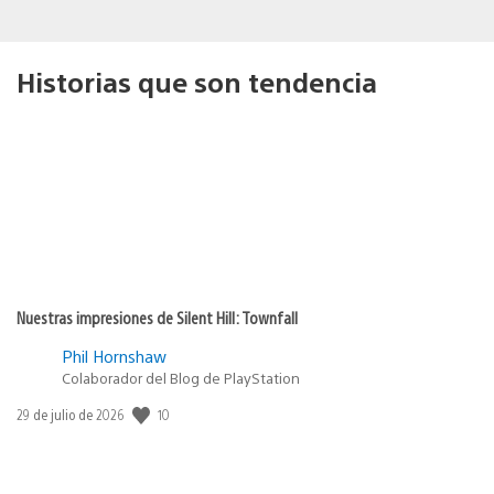
Historias que son tendencia
Nuestras impresiones de Silent Hill: Townfall
Phil Hornshaw
Colaborador del Blog de PlayStation
10
Fecha
29 de julio de 2026
de
publicación: