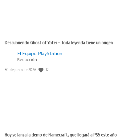
Descubriendo Ghost of Yōtei – Toda leyenda tiene un origen
El Equipo PlayStation
Redacción
12
Fecha
30 de junio de 2026
de
publicación:
Hoy se lanza la demo de Flamecraft, que llegará a PS5 este año