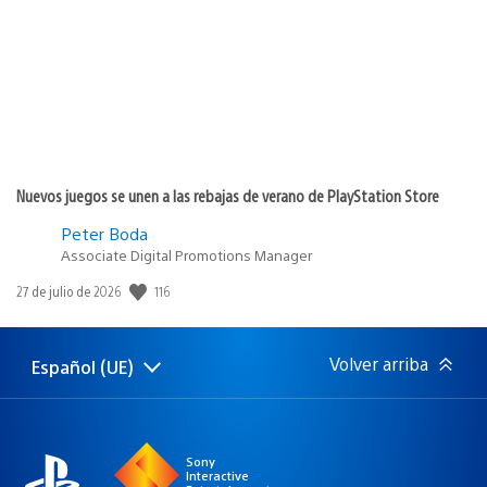
publicación:
Nuevos juegos se unen a las rebajas de verano de PlayStation Store
Peter Boda
Associate Digital Promotions Manager
116
Fecha
27 de julio de 2026
de
publicación:
Volver arriba
Español (UE)
Selecciona
Región
una
actual:
región
Sony
Interactive