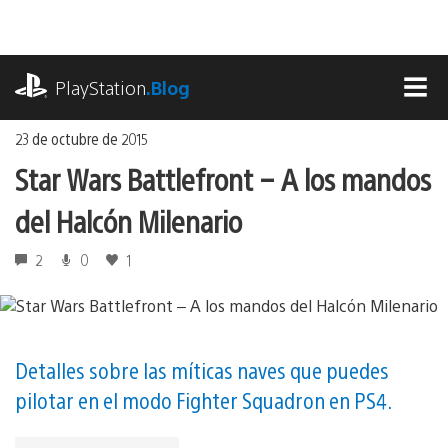
Ir
al
contenido
playstation.com
PlayStation
.Blog
MEN
23 de octubre de 2015
Star Wars Battlefront – A los mandos
del Halcón Milenario
2
0
1
Detalles sobre las míticas naves que puedes
pilotar en el modo Fighter Squadron en PS4.