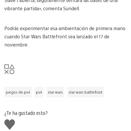
Slave I abierta, seguramente sentará las bases de una
vibrante partida», comenta Sundell.
Podrás experimentar esa ambientación de primera mano
cuando Star Wars Battlefront sea lanzado el 17 de
noviembre.
juegos de ps4
ps4
star wars
star wars battlefront
¿Te ha gustado esto?
Me
gusta