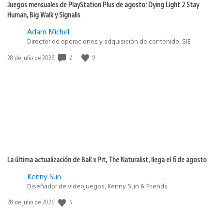
Juegos mensuales de PlayStation Plus de agosto: Dying Light 2 Stay
Human, Big Walk y Signalis
Adam Michel
Director de operaciones y adquisición de contenido, SIE
2
9
Fecha
28 de julio de 2026
de
publicación:
La última actualización de Ball x Pit, The Naturalist, llega el 6 de agosto
Kenny Sun
Diseñador de videojuegos, Kenny Sun & Friends
5
Fecha
28 de julio de 2026
de