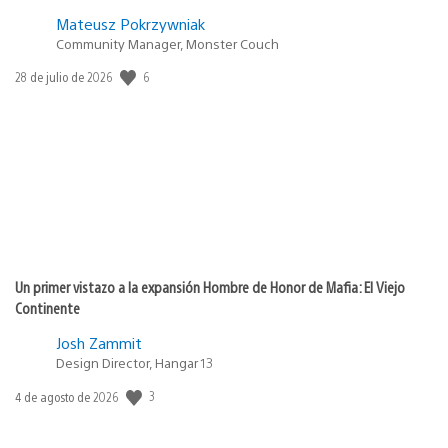
Mateusz Pokrzywniak
Community Manager, Monster Couch
6
Fecha
28 de julio de 2026
de
publicación:
Un primer vistazo a la expansión Hombre de Honor de Mafia: El Viejo
Continente
Josh Zammit
Design Director, Hangar 13
3
Fecha
4 de agosto de 2026
de
publicación: