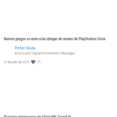
Nuevos juegos se unen a las rebajas de verano de PlayStation Store
Peter Boda
Associate Digital Promotions Manager
115
Fecha
27 de julio de 2026
de
publicación:
Nuestras impresiones de Silent Hill: Townfall