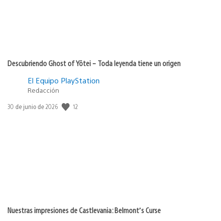
Descubriendo Ghost of Yōtei – Toda leyenda tiene un origen
El Equipo PlayStation
Redacción
12
Fecha
30 de junio de 2026
de
publicación:
Nuestras impresiones de Castlevania: Belmont’s Curse