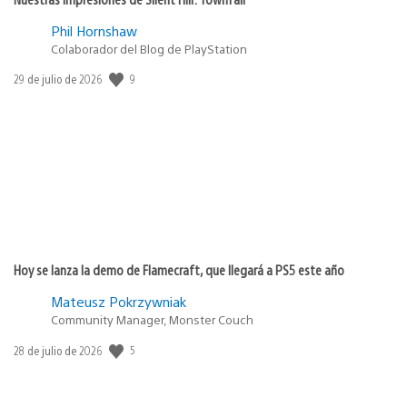
Phil Hornshaw
Colaborador del Blog de PlayStation
9
Fecha
29 de julio de 2026
de
publicación:
Hoy se lanza la demo de Flamecraft, que llegará a PS5 este año
Mateusz Pokrzywniak
Community Manager, Monster Couch
5
Fecha
28 de julio de 2026
de
publicación: