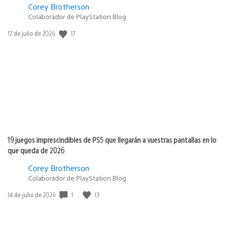
Corey Brotherson
Colaborador de PlayStation Blog
17
Fecha
17 de julio de 2026
de
publicación:
19 juegos imprescindibles de PS5 que llegarán a vuestras pantallas en lo
que queda de 2026
Corey Brotherson
Colaborador de PlayStation Blog
1
13
Fecha
14 de julio de 2026
de
publicación: