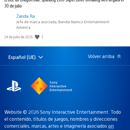
30 de julio
Zanda Ra
Jefa de marca asociada, Bandai Namco Entertainment
America
2
Fecha
24 de julio de 2026
de
publicación:
Volver arriba
Español (UE)
Selecciona
Región
una
actual:
región
Sony
Interactive
Entertainment
Website © 2026 Sony Interactive Entertainment. Todo
el contenido, títulos de juegos, nombres y direcciones
comerciales, marcas, artes e imaginería asociados
on