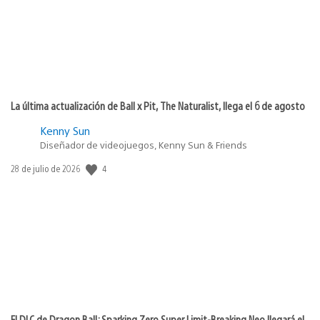
La última actualización de Ball x Pit, The Naturalist, llega el 6 de agosto
Kenny Sun
Diseñador de videojuegos, Kenny Sun & Friends
4
Fecha
28 de julio de 2026
de
publicación:
El DLC de Dragon Ball: Sparking Zero Super Limit-Breaking Neo llegará el