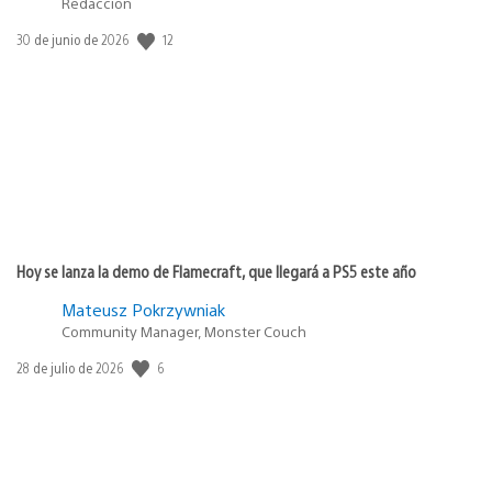
Redacción
12
Fecha
30 de junio de 2026
de
publicación:
Hoy se lanza la demo de Flamecraft, que llegará a PS5 este año
Mateusz Pokrzywniak
Community Manager, Monster Couch
6
Fecha
28 de julio de 2026
de
publicación: