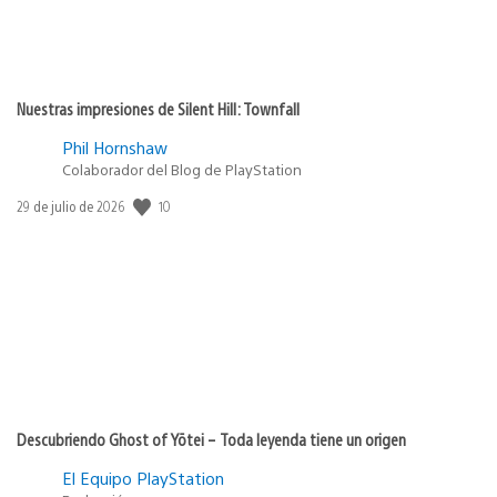
Nuestras impresiones de Silent Hill: Townfall
Phil Hornshaw
Colaborador del Blog de PlayStation
10
Fecha
29 de julio de 2026
de
publicación:
Descubriendo Ghost of Yōtei – Toda leyenda tiene un origen
El Equipo PlayStation