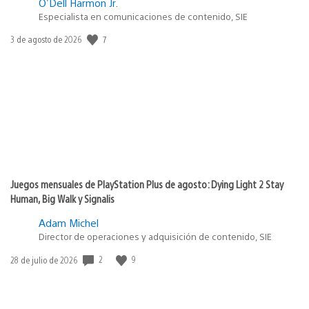
O'Dell Harmon Jr.
Especialista en comunicaciones de contenido, SIE
7
Fecha
3 de agosto de 2026
de
publicación:
Juegos mensuales de PlayStation Plus de agosto: Dying Light 2 Stay
Human, Big Walk y Signalis
Adam Michel
Director de operaciones y adquisición de contenido, SIE
2
9
Fecha
28 de julio de 2026
de
publicación: