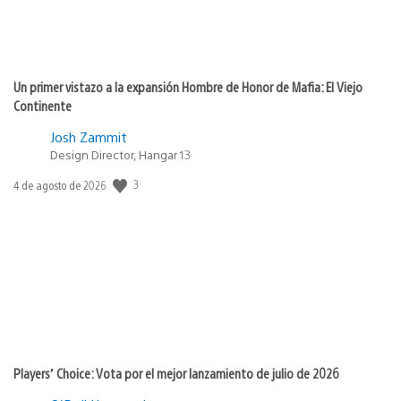
Un primer vistazo a la expansión Hombre de Honor de Mafia: El Viejo
Continente
Josh Zammit
Design Director, Hangar 13
3
Fecha
4 de agosto de 2026
de
publicación:
Players’ Choice: Vota por el mejor lanzamiento de julio de 2026