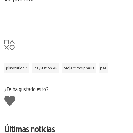
playstation 4
PlayStation VR
project morpheus
ps4
¿Te ha gustado esto?
Me
gusta
esto
Últimas noticias