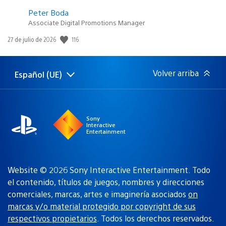
Peter Boda
Associate Digital Promotions Manager
116
Fecha
27 de julio de 2026
de
publicación:
Volver arriba
Español (UE)
Selecciona
Región
una
actual:
región
Sony
Interactive
Entertainment
Website © 2026 Sony Interactive Entertainment. Todo
el contenido, títulos de juegos, nombres y direcciones
comerciales, marcas, artes e imaginería asociados
on
marcas y/o material protegido por copyright de sus
respectivos propietarios
. Todos los derechos reservados.