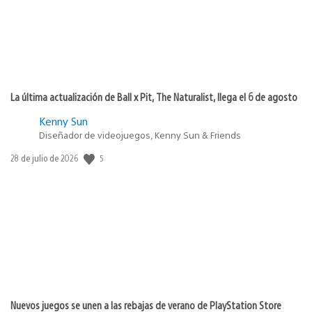
La última actualización de Ball x Pit, The Naturalist, llega el 6 de agosto
Kenny Sun
Diseñador de videojuegos, Kenny Sun & Friends
5
Fecha
28 de julio de 2026
de
publicación:
Nuevos juegos se unen a las rebajas de verano de PlayStation Store