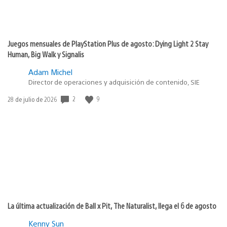
Juegos mensuales de PlayStation Plus de agosto: Dying Light 2 Stay
Human, Big Walk y Signalis
Adam Michel
Director de operaciones y adquisición de contenido, SIE
2
9
Fecha
28 de julio de 2026
de
publicación:
La última actualización de Ball x Pit, The Naturalist, llega el 6 de agosto
Kenny Sun