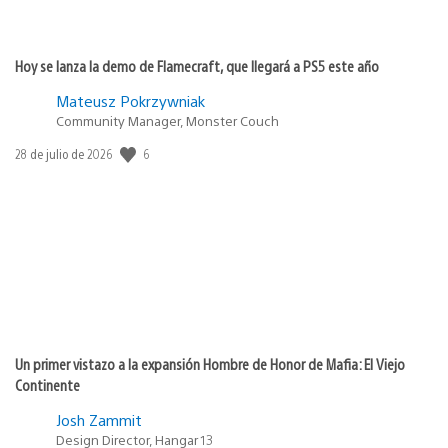
Hoy se lanza la demo de Flamecraft, que llegará a PS5 este año
Mateusz Pokrzywniak
Community Manager, Monster Couch
6
Fecha
28 de julio de 2026
de
publicación:
Un primer vistazo a la expansión Hombre de Honor de Mafia: El Viejo
Continente
Josh Zammit
Design Director, Hangar 13