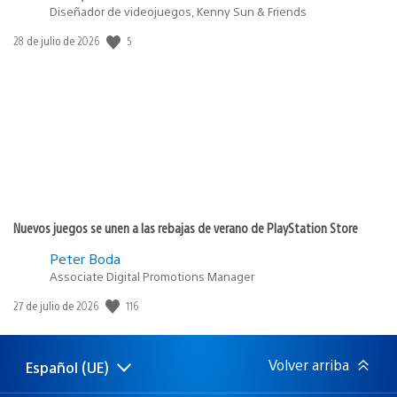
Diseñador de videojuegos, Kenny Sun & Friends
5
Fecha
28 de julio de 2026
de
publicación:
Nuevos juegos se unen a las rebajas de verano de PlayStation Store
Peter Boda
Associate Digital Promotions Manager
116
Fecha
27 de julio de 2026
de
publicación:
Volver arriba
Español (UE)
Selecciona
Región
una
actual: