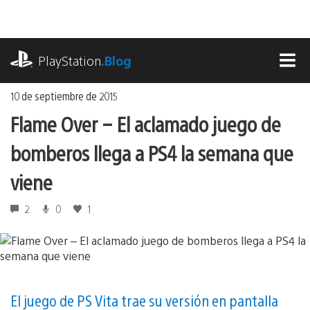
Ir
al
contenido
playstation.com
PlayStation
.Blog
MEN
10 de septiembre de 2015
Flame Over – El aclamado juego de
bomberos llega a PS4 la semana que
viene
2
0
1
El juego de PS Vita trae su versión en pantalla