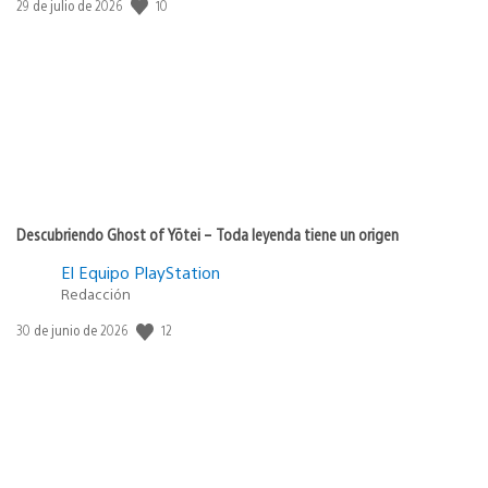
10
Fecha
29 de julio de 2026
de
publicación:
Descubriendo Ghost of Yōtei – Toda leyenda tiene un origen
El Equipo PlayStation
Redacción
12
Fecha
30 de junio de 2026
de
publicación: