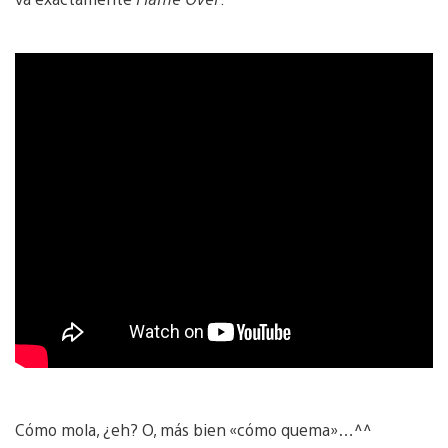
Cómo mola, ¿eh? O, más bien «cómo quema»…^^