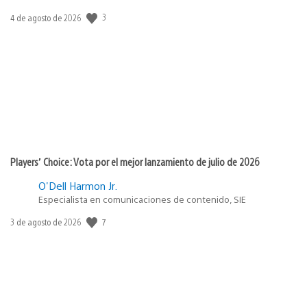
3
Fecha
4 de agosto de 2026
de
publicación:
Players’ Choice: Vota por el mejor lanzamiento de julio de 2026
O'Dell Harmon Jr.
Especialista en comunicaciones de contenido, SIE
7
Fecha
3 de agosto de 2026
de
publicación: