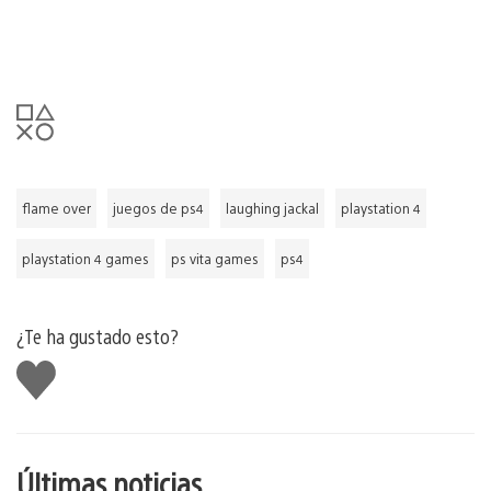
flame over
juegos de ps4
laughing jackal
playstation 4
playstation 4 games
ps vita games
ps4
¿Te ha gustado esto?
Me
gusta
esto
Últimas noticias