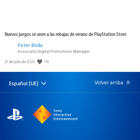
Nuevos juegos se unen a las rebajas de verano de PlayStation Store
Peter Boda
Associate Digital Promotions Manager
116
Fecha
27 de julio de 2026
de
publicación:
Volver arriba
Español (UE)
Selecciona
Región
una
actual:
región
Sony
Interactive
Entertainment