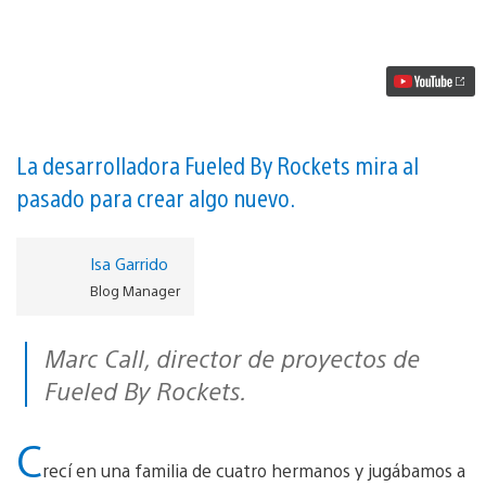
shooter
en
2D
Crashnauts
llega
a
PS4
vídeo
La desarrolladora Fueled By Rockets mira al
pasado para crear algo nuevo.
Isa Garrido
Blog Manager
Marc Call, director de proyectos de
Fueled By Rockets.
C
recí en una familia de cuatro hermanos y jugábamos a