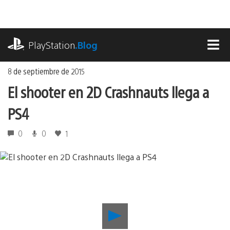
Ir
al
contenido
playstation.com
PlayStation
.Blog
MEN
8 de septiembre de 2015
El shooter en 2D Crashnauts llega a
PS4
0
0
1
Reproducir
El