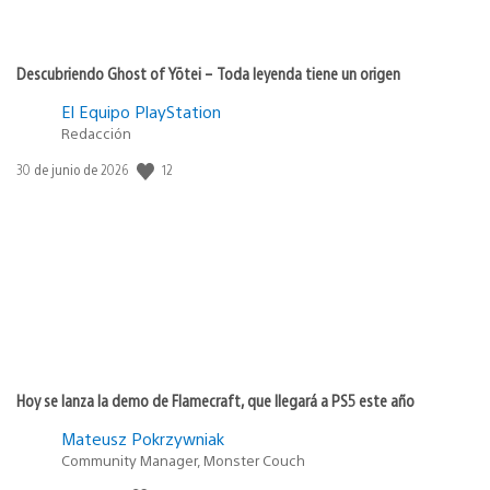
Descubriendo Ghost of Yōtei – Toda leyenda tiene un origen
El Equipo PlayStation
Redacción
12
Fecha
30 de junio de 2026
de
publicación:
Hoy se lanza la demo de Flamecraft, que llegará a PS5 este año
Mateusz Pokrzywniak
Community Manager, Monster Couch