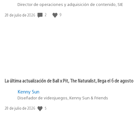
Director de operaciones y adquisición de contenido, SIE
2
9
Fecha
28 de julio de 2026
de
publicación:
La última actualización de Ball x Pit, The Naturalist, llega el 6 de agosto
Kenny Sun
Diseñador de videojuegos, Kenny Sun & Friends
5
Fecha
28 de julio de 2026
de
publicación: