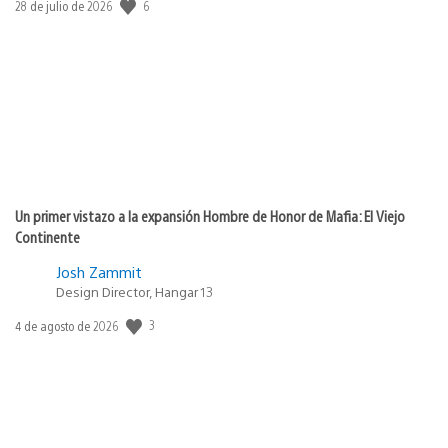
6
Fecha
28 de julio de 2026
de
publicación:
Un primer vistazo a la expansión Hombre de Honor de Mafia: El Viejo
Continente
Josh Zammit
Design Director, Hangar 13
3
Fecha
4 de agosto de 2026
de
publicación: