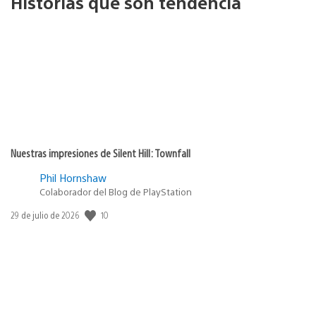
Historias que son tendencia
Nuestras impresiones de Silent Hill: Townfall
Phil Hornshaw
Colaborador del Blog de PlayStation
10
Fecha
29 de julio de 2026
de
publicación: