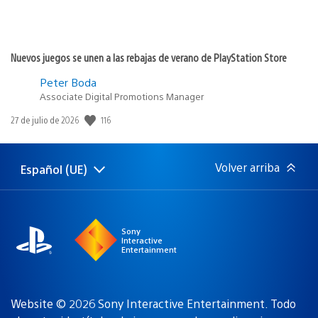
Nuevos juegos se unen a las rebajas de verano de PlayStation Store
Peter Boda
Associate Digital Promotions Manager
116
Fecha
27 de julio de 2026
de
publicación:
Volver arriba
Español (UE)
Selecciona
Región
una
actual:
región
Sony
Interactive
Entertainment
Website © 2026 Sony Interactive Entertainment. Todo