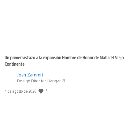
publicación:
Un primer vistazo a la expansión Hombre de Honor de Mafia: El Viejo
Continente
Josh Zammit
Design Director, Hangar 13
3
Fecha
4 de agosto de 2026
de
publicación: