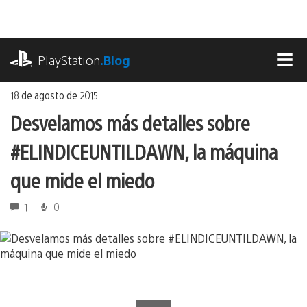
Ir
al
contenido
playstation.com
PlayStation
.Blog
MEN
18 de agosto de 2015
Desvelamos más detalles sobre
#ELINDICEUNTILDAWN, la máquina
que mide el miedo
1
0