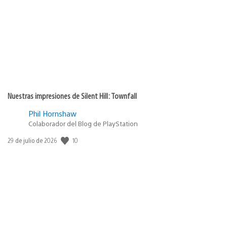
Nuestras impresiones de Silent Hill: Townfall
Phil Hornshaw
Colaborador del Blog de PlayStation
10
Fecha
29 de julio de 2026
de
publicación: