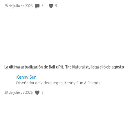
2
9
Fecha
28 de julio de 2026
de
publicación:
La última actualización de Ball x Pit, The Naturalist, llega el 6 de agosto
Kenny Sun
Diseñador de videojuegos, Kenny Sun & Friends
5
Fecha
28 de julio de 2026
de
publicación: