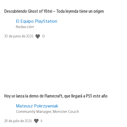
Descubriendo Ghost of Yōtei – Toda leyenda tiene un origen
El Equipo PlayStation
Redacción
12
Fecha
30 de junio de 2026
de
publicación:
Hoy se lanza la demo de Flamecraft, que llegará a PS5 este año
Mateusz Pokrzywniak
Community Manager, Monster Couch
6
Fecha
28 de julio de 2026
de