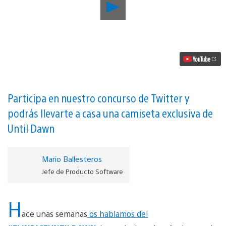
Reproducir
Desvelamos
más
detalles
sobre
#ELINDICEUNTILDAWN,
la
máquina
que
mide
el
Participa en nuestro concurso de Twitter y
miedo
podrás llevarte a casa una camiseta exclusiva de
vídeo
Until Dawn
Mario Ballesteros
Jefe de Producto Software
H
ace unas semanas
os hablamos del