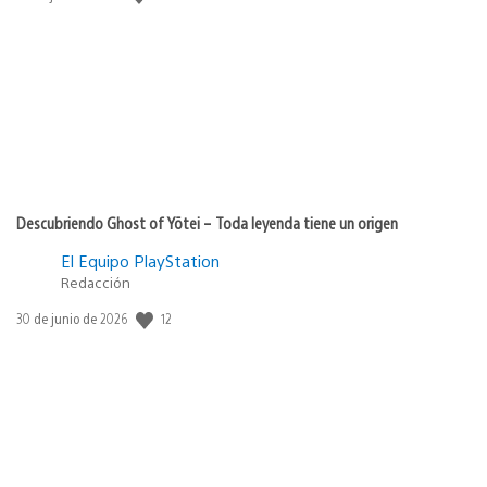
de
publicación:
Descubriendo Ghost of Yōtei – Toda leyenda tiene un origen
El Equipo PlayStation
Redacción
12
Fecha
30 de junio de 2026
de
publicación: