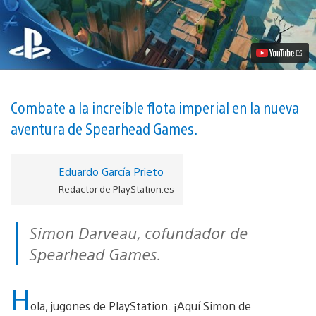
el
action
RPG
Stories:
The
Hidden
Path
para
PS4
Combate a la increíble flota imperial en la nueva
vídeo
aventura de Spearhead Games.
Eduardo García Prieto
Redactor de PlayStation.es
Simon Darveau, cofundador de
Spearhead Games.
H
ola, jugones de PlayStation. ¡Aquí Simon de