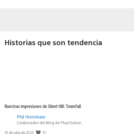
Historias que son tendencia
Nuestras impresiones de Silent Hill: Townfall
Phil Hornshaw
Colaborador del Blog de PlayStation
10
Fecha
29 de julio de 2026