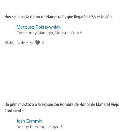
Hoy se lanza la demo de Flamecraft, que llegará a PS5 este año
Mateusz Pokrzywniak
Community Manager, Monster Couch
6
Fecha
28 de julio de 2026
de
publicación:
Un primer vistazo a la expansión Hombre de Honor de Mafia: El Viejo
Continente
Josh Zammit
Design Director, Hangar 13