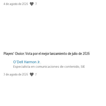
3
Fecha
4 de agosto de 2026
de
publicación:
Players’ Choice: Vota por el mejor lanzamiento de julio de 2026
O'Dell Harmon Jr.
Especialista en comunicaciones de contenido, SIE
7
Fecha
3 de agosto de 2026
de
publicación: