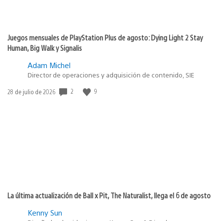
Juegos mensuales de PlayStation Plus de agosto: Dying Light 2 Stay
Human, Big Walk y Signalis
Adam Michel
Director de operaciones y adquisición de contenido, SIE
2
9
Fecha
28 de julio de 2026
de
publicación:
La última actualización de Ball x Pit, The Naturalist, llega el 6 de agosto
Kenny Sun