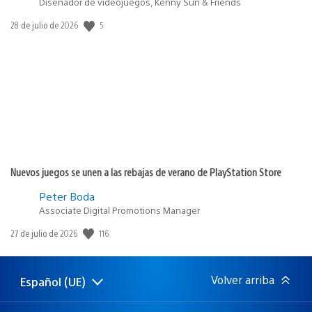
Diseñador de videojuegos, Kenny Sun & Friends
5
Fecha
28 de julio de 2026
de
publicación:
Nuevos juegos se unen a las rebajas de verano de PlayStation Store
Peter Boda
Associate Digital Promotions Manager
116
Fecha
27 de julio de 2026
de
publicación:
Volver arriba
Español (UE)
Selecciona
Región
una
actual:
región