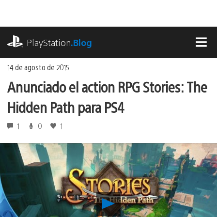
Ir
al
contenido
playstation.com
PlayStation
.Blog
MEN
14 de agosto de 2015
Anunciado el action RPG Stories: The
Hidden Path para PS4
1
0
1
Reproducir
Anunciado