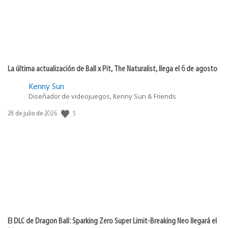
La última actualización de Ball x Pit, The Naturalist, llega el 6 de agosto
Kenny Sun
Diseñador de videojuegos, Kenny Sun & Friends
5
Fecha
28 de julio de 2026
de
publicación:
El DLC de Dragon Ball: Sparking Zero Super Limit-Breaking Neo llegará el