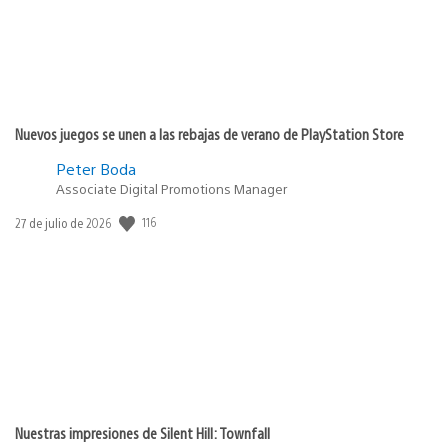
Nuevos juegos se unen a las rebajas de verano de PlayStation Store
Peter Boda
Associate Digital Promotions Manager
116
Fecha
27 de julio de 2026
de
publicación:
Nuestras impresiones de Silent Hill: Townfall