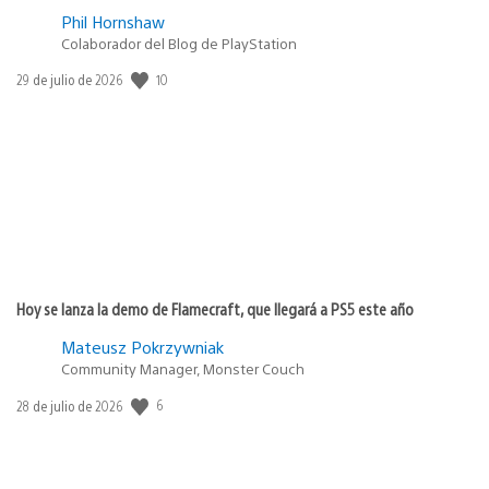
Phil Hornshaw
Colaborador del Blog de PlayStation
10
Fecha
29 de julio de 2026
de
publicación:
Hoy se lanza la demo de Flamecraft, que llegará a PS5 este año
Mateusz Pokrzywniak
Community Manager, Monster Couch
6
Fecha
28 de julio de 2026
de
publicación: