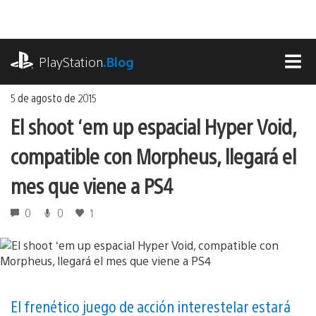
Ir
al
contenido
playstation.com
PlayStation
.Blog
MEN
5 de agosto de 2015
El shoot ‘em up espacial Hyper Void,
compatible con Morpheus, llegará el
mes que viene a PS4
0
0
1
El frenético juego de acción interestelar estará