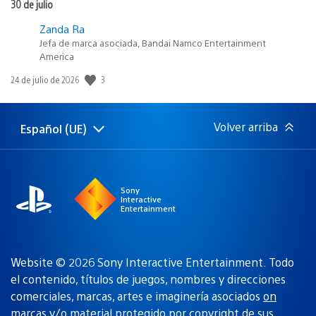
30 de julio
Zanda Ra
Jefa de marca asociada, Bandai Namco Entertainment
America
3
Fecha
24 de julio de 2026
de
publicación:
Volver arriba
Español (UE)
Selecciona
Región
una
actual:
región
Sony
Interactive
Entertainment
Website © 2026 Sony Interactive Entertainment. Todo
el contenido, títulos de juegos, nombres y direcciones
comerciales, marcas, artes e imaginería asociados
on
marcas y/o material protegido por copyright de sus