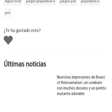
Hyper Void
juegos playstation 4
juegos ps4
playstation 4
ps4
¿Te ha gustado esto?
Me
gusta
esto
Últimas noticias
Nuestras impresiones de Beast
of Reincarnation: un combate
con muchos desvíos y un perrito
mutante adorable