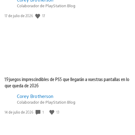
Colaborador de PlayStation Blog
17
Fecha
17 de julio de 2026
de
publicación:
19 juegos imprescindibles de PS5 que llegarán a vuestras pantallas en lo
que queda de 2026
Corey Brotherson
Colaborador de PlayStation Blog
1
13
Fecha
14 de julio de 2026
de
publicación: