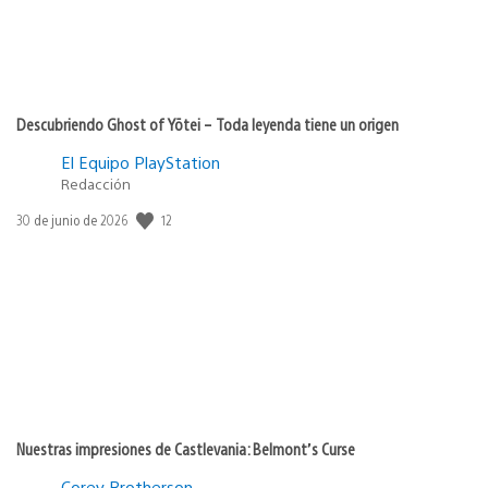
Descubriendo Ghost of Yōtei – Toda leyenda tiene un origen
El Equipo PlayStation
Redacción
12
Fecha
30 de junio de 2026
de
publicación:
Nuestras impresiones de Castlevania: Belmont’s Curse
Corey Brotherson