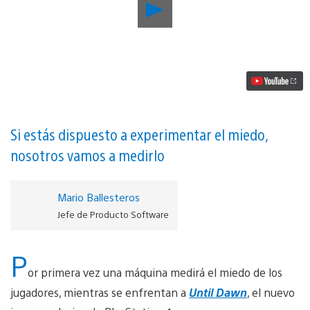
Reproducir
Os
presentamos
el
Índice
Until
Dawn:
¿Cuánto
miedo
eres
capaz
Si estás dispuesto a experimentar el miedo,
de
nosotros vamos a medirlo
soportar?
vídeo
Mario Ballesteros
Jefe de Producto Software
P
or primera vez una máquina medirá el miedo de los
jugadores, mientras se enfrentan a
Until Dawn
, el nuevo