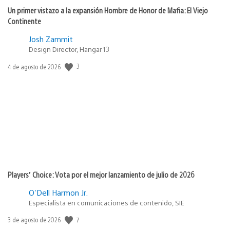
Un primer vistazo a la expansión Hombre de Honor de Mafia: El Viejo
Continente
Josh Zammit
Design Director, Hangar 13
3
Fecha
4 de agosto de 2026
de
publicación:
Players’ Choice: Vota por el mejor lanzamiento de julio de 2026
O'Dell Harmon Jr.
Especialista en comunicaciones de contenido, SIE
7
Fecha
3 de agosto de 2026
de