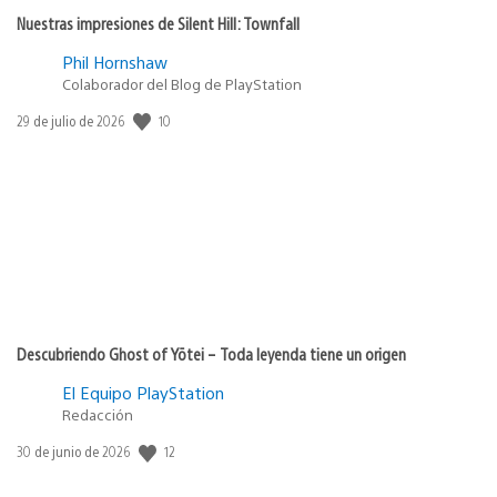
Nuestras impresiones de Silent Hill: Townfall
Phil Hornshaw
Colaborador del Blog de PlayStation
10
Fecha
29 de julio de 2026
de
publicación:
Descubriendo Ghost of Yōtei – Toda leyenda tiene un origen
El Equipo PlayStation
Redacción
12
Fecha
30 de junio de 2026
de
publicación: