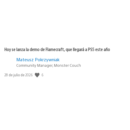
Hoy se lanza la demo de Flamecraft, que llegará a PS5 este año
Mateusz Pokrzywniak
Community Manager, Monster Couch
6
Fecha
28 de julio de 2026
de
publicación: