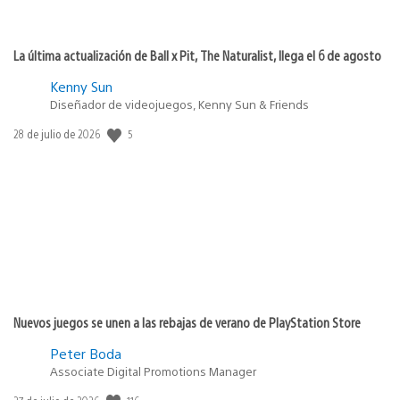
La última actualización de Ball x Pit, The Naturalist, llega el 6 de agosto
Kenny Sun
Diseñador de videojuegos, Kenny Sun & Friends
5
Fecha
28 de julio de 2026
de
publicación:
Nuevos juegos se unen a las rebajas de verano de PlayStation Store
Peter Boda
Associate Digital Promotions Manager