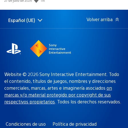
116
Fecha
27 de julio de 2026
de
publicación:
Volver arriba
Español (UE)
Selecciona
Región
una
actual:
región
Sony
Interactive
Entertainment
Website © 2026 Sony Interactive Entertainment. Todo
el contenido, títulos de juegos, nombres y direcciones
comerciales, marcas, artes e imaginería asociados
on
marcas y/o material protegido por copyright de sus
respectivos propietarios
. Todos los derechos reservados.
Condiciones de uso
Política de privacidad