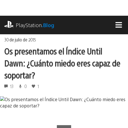
Ir
al
contenido
playstation.com
PlayStation
.Blog
MEN
30 de julio de 2015
Os presentamos el Índice Until
Dawn: ¿Cuánto miedo eres capaz de
soportar?
13
0
1