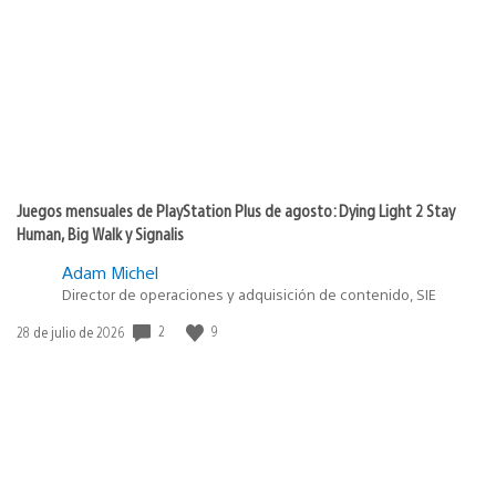
publicación:
Juegos mensuales de PlayStation Plus de agosto: Dying Light 2 Stay
Human, Big Walk y Signalis
Adam Michel
Director de operaciones y adquisición de contenido, SIE
2
9
Fecha
28 de julio de 2026
de
publicación: