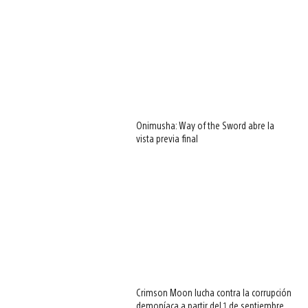
Onimusha: Way of the Sword abre la
vista previa final
Crimson Moon lucha contra la corrupción
demoníaca a partir del 1 de septiembre