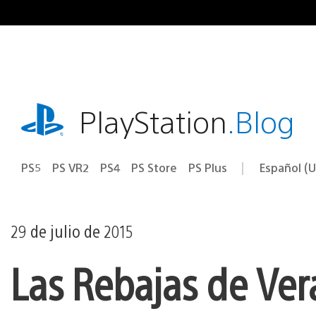
Ir
al
contenido
playstation.com
PlayStation
.Blog
PS5
PS VR2
PS4
PS Store
PS Plus
Español (U
Seleccion
Región
una
actual:
región
29 de julio de 2015
Las Rebajas de Ver