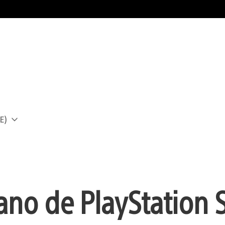
E)
a
ano de PlayStation 