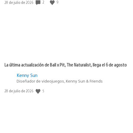
2
9
Fecha
28 de julio de 2026
de
publicación:
La última actualización de Ball x Pit, The Naturalist, llega el 6 de agosto
Kenny Sun
Diseñador de videojuegos, Kenny Sun & Friends
5
Fecha
28 de julio de 2026
de
publicación: