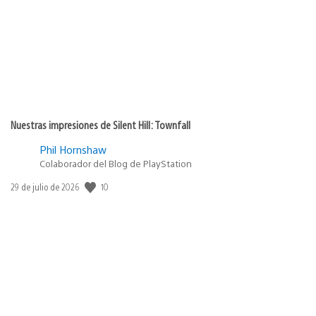
Nuestras impresiones de Silent Hill: Townfall
Phil Hornshaw
Colaborador del Blog de PlayStation
10
Fecha
29 de julio de 2026
de
publicación: