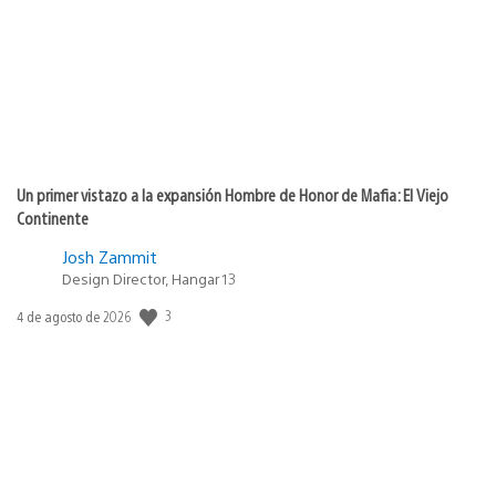
publicación:
Un primer vistazo a la expansión Hombre de Honor de Mafia: El Viejo
Continente
Josh Zammit
Design Director, Hangar 13
3
Fecha
4 de agosto de 2026
de
publicación: