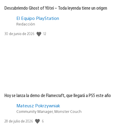
Descubriendo Ghost of Yōtei – Toda leyenda tiene un origen
El Equipo PlayStation
Redacción
12
Fecha
30 de junio de 2026
de
publicación:
Hoy se lanza la demo de Flamecraft, que llegará a PS5 este año
Mateusz Pokrzywniak
Community Manager, Monster Couch
6
Fecha
28 de julio de 2026
de