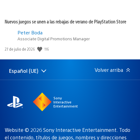
Nuevos juegos se unen a las rebajas de verano de PlayStation Store
Peter Boda
Associate Digital Promotions Manager
116
Fecha
27 de julio de 2026
de
publicación:
Volver arriba
Español (UE)
Selecciona
Región
una
actual:
región
Sony
Interactive
Entertainment
Website © 2026 Sony Interactive Entertainment. Todo
el contenido, títulos de juegos, nombres y direcciones