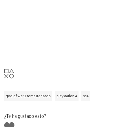
god of war 3 remasterizado
playstation 4
ps4
¿Te ha gustado esto?
Me