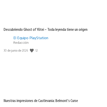
Descubriendo Ghost of Yōtei – Toda leyenda tiene un origen
El Equipo PlayStation
Redacción
12
Fecha
30 de junio de 2026
de
publicación:
Nuestras impresiones de Castlevania: Belmont’s Curse