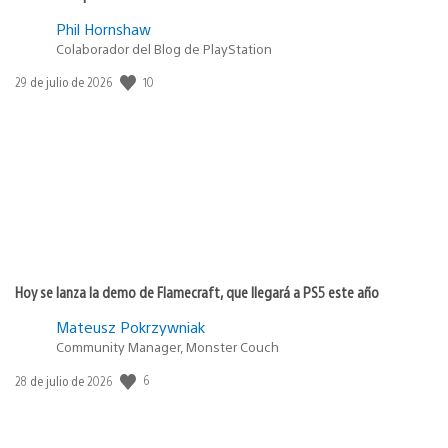
Phil Hornshaw
Colaborador del Blog de PlayStation
10
Fecha
29 de julio de 2026
de
publicación:
Hoy se lanza la demo de Flamecraft, que llegará a PS5 este año
Mateusz Pokrzywniak
Community Manager, Monster Couch
6
Fecha
28 de julio de 2026
de
publicación: