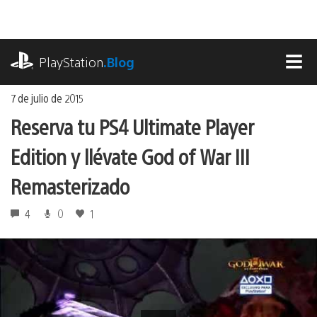
Ir
al
contenido
playstation.com
PlayStation
.Blog
MEN
7 de julio de 2015
Reserva tu PS4 Ultimate Player
Edition y llévate God of War III
Remasterizado
4
0
1