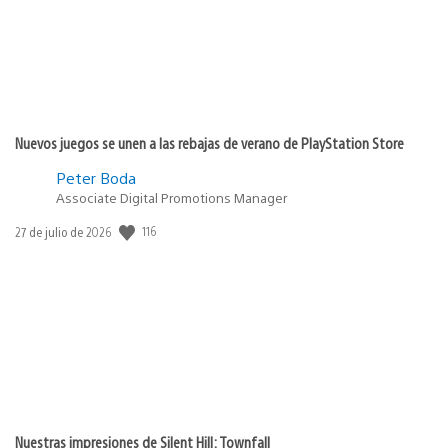
Nuevos juegos se unen a las rebajas de verano de PlayStation Store
Peter Boda
Associate Digital Promotions Manager
116
Fecha
27 de julio de 2026
de
publicación:
Nuestras impresiones de Silent Hill: Townfall