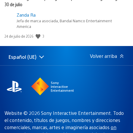
30 de julio
Zanda Ra
Jefa de marca asociada, Bandai Namco Entertainment
America
3
Fecha
24 de julio de 2026
de
publicación:
Volver arriba
Español (UE)
Selecciona
Región
una
actual:
región
Sony
Interactive
Entertainment
Website © 2026 Sony Interactive Entertainment. Todo
el contenido, títulos de juegos, nombres y direcciones
comerciales, marcas, artes e imaginería asociados
on