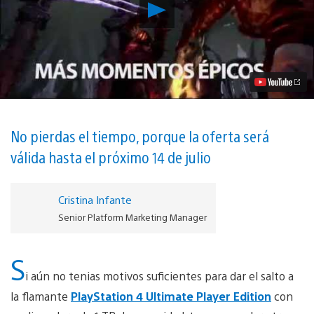
Reproducir
Reserva
tu
PS4
Ultimate
Player
Edition
y
llévate
God
of
No pierdas el tiempo, porque la oferta será
War
válida hasta el próximo 14 de julio
III
Remasterizado
vídeo
Cristina Infante
Senior Platform Marketing Manager
S
i aún no tenias motivos suficientes para dar el salto a
la flamante
PlayStation 4 Ultimate Player Edition
con