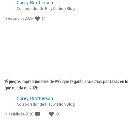
Corey Brotherson
Colaborador de PlayStation Blog
17
Fecha
17 de julio de 2026
de
publicación:
19 juegos imprescindibles de PS5 que llegarán a vuestras pantallas en lo
que queda de 2026
Corey Brotherson
Colaborador de PlayStation Blog
1
13
Fecha
14 de julio de 2026
de
publicación: