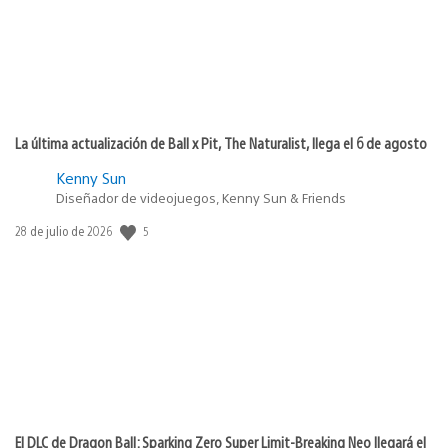
La última actualización de Ball x Pit, The Naturalist, llega el 6 de agosto
Kenny Sun
Diseñador de videojuegos, Kenny Sun & Friends
5
Fecha
28 de julio de 2026
de
publicación:
El DLC de Dragon Ball: Sparking Zero Super Limit-Breaking Neo llegará el