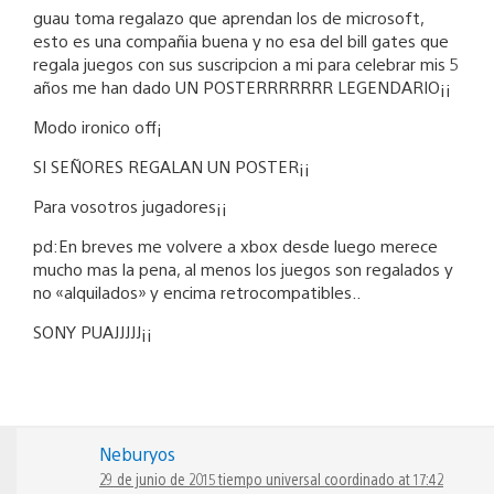
guau toma regalazo que aprendan los de microsoft,
esto es una compañia buena y no esa del bill gates que
regala juegos con sus suscripcion a mi para celebrar mis 5
años me han dado UN POSTERRRRRRR LEGENDARIO¡¡
Modo ironico off¡
SI SEÑORES REGALAN UN POSTER¡¡
Para vosotros jugadores¡¡
pd:En breves me volvere a xbox desde luego merece
mucho mas la pena, al menos los juegos son regalados y
no «alquilados» y encima retrocompatibles..
SONY PUAJJJJJ¡¡
Neburyos
29 de junio de 2015 tiempo universal coordinado at 17:42