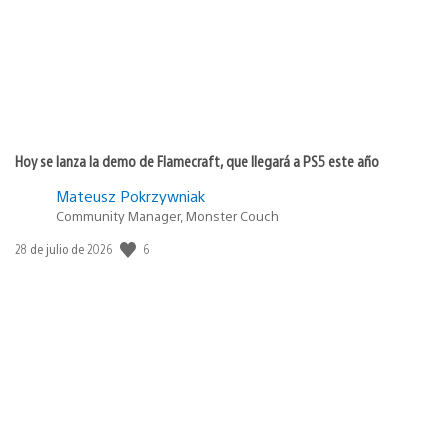
Hoy se lanza la demo de Flamecraft, que llegará a PS5 este año
Mateusz Pokrzywniak
Community Manager, Monster Couch
6
Fecha
28 de julio de 2026
de
publicación: