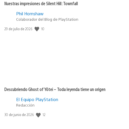
Nuestras impresiones de Silent Hill: Townfall
Phil Hornshaw
Colaborador del Blog de PlayStation
10
Fecha
29 de julio de 2026
de
publicación:
Descubriendo Ghost of Yōtei – Toda leyenda tiene un origen
El Equipo PlayStation
Redacción
12
Fecha
30 de junio de 2026
de
publicación: