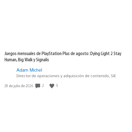
publicación:
Juegos mensuales de PlayStation Plus de agosto: Dying Light 2 Stay
Human, Big Walk y Signalis
Adam Michel
Director de operaciones y adquisición de contenido, SIE
2
9
Fecha
28 de julio de 2026
de
publicación: