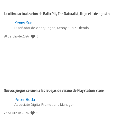
La última actualización de Ball x Pit, The Naturalist, llega el 6 de agosto
Kenny Sun
Diseñador de videojuegos, Kenny Sun & Friends
5
Fecha
28 de julio de 2026
de
publicación:
Nuevos juegos se unen a las rebajas de verano de PlayStation Store
Peter Boda
Associate Digital Promotions Manager
116
Fecha
27 de julio de 2026