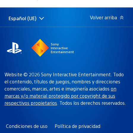
de
publicación:
Volver arriba
Español (UE)
Selecciona
Región
una
actual:
región
Sony
Interactive
Entertainment
Website © 2026 Sony Interactive Entertainment. Todo
el contenido, títulos de juegos, nombres y direcciones
comerciales, marcas, artes e imaginería asociados
on
marcas y/o material protegido por copyright de sus
respectivos propietarios
. Todos los derechos reservados.
Condiciones de uso
Política de privacidad