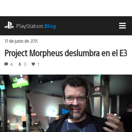
Ir
al
contenido
playstation.com
PlayStation
.Blog
MEN
19 de junio de 2015
Project Morpheus deslumbra en el E3
4
0
1
Reproducir
Project
Morpheus
deslumbra
en