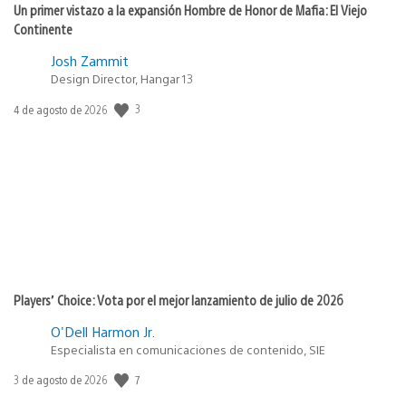
Un primer vistazo a la expansión Hombre de Honor de Mafia: El Viejo
Continente
Josh Zammit
Design Director, Hangar 13
3
Fecha
4 de agosto de 2026
de
publicación:
Players’ Choice: Vota por el mejor lanzamiento de julio de 2026
O'Dell Harmon Jr.
Especialista en comunicaciones de contenido, SIE
7
Fecha
3 de agosto de 2026
de