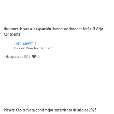
Un primer vistazo a la expansión Hombre de Honor de Mafia: El Viejo
Continente
Josh Zammit
Design Director, Hangar 13
3
Fecha
4 de agosto de 2026
de
publicación:
Players’ Choice: Vota por el mejor lanzamiento de julio de 2026