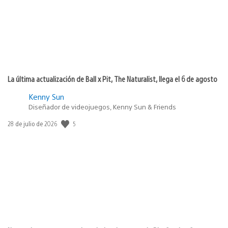
La última actualización de Ball x Pit, The Naturalist, llega el 6 de agosto
Kenny Sun
Diseñador de videojuegos, Kenny Sun & Friends
5
Fecha
28 de julio de 2026
de
publicación: