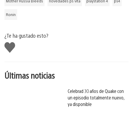
Mother Russia Bleeds
novedades ps vita
playstation 4
ps4
Ronin
¿Te ha gustado esto?
Me
gusta
esto
Últimas noticias
Celebrad 30 años de Quake con
un episodio totalmente nuevo,
ya disponible