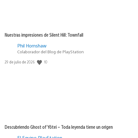
Nuestras impresiones de Silent Hill: Townfall
Phil Hornshaw
Colaborador del Blog de PlayStation
10
Fecha
29 de julio de 2026
de
publicación:
Descubriendo Ghost of Yōtei – Toda leyenda tiene un origen
El Equipo PlayStation