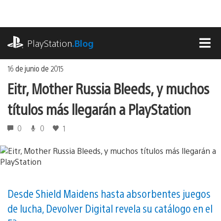
Ir
al
contenido
playstation.com
PlayStation
.Blog
MEN
16 de junio de 2015
Eitr, Mother Russia Bleeds, y muchos
títulos más llegarán a PlayStation
0
0
1
Desde Shield Maidens hasta absorbentes juegos
de lucha, Devolver Digital revela su catálogo en el