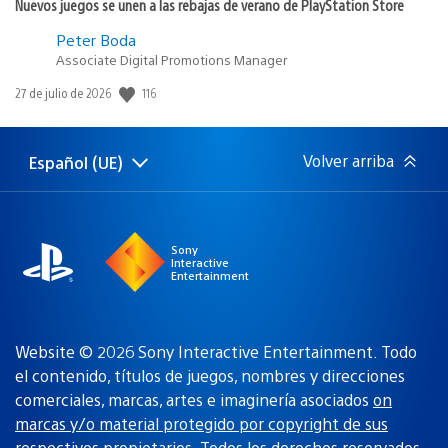
Nuevos juegos se unen a las rebajas de verano de PlayStation Store
Peter Boda
Associate Digital Promotions Manager
116
Fecha
27 de julio de 2026
de
publicación:
Volver arriba
Español (UE)
Selecciona
Región
una
actual:
región
Sony
Interactive
Entertainment
Website © 2026 Sony Interactive Entertainment. Todo
el contenido, títulos de juegos, nombres y direcciones
comerciales, marcas, artes e imaginería asociados
on
marcas y/o material protegido por copyright de sus
respectivos propietarios
. Todos los derechos reservados.