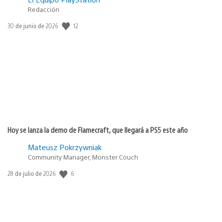
Redacción
12
Fecha
30 de junio de 2026
de
publicación:
Hoy se lanza la demo de Flamecraft, que llegará a PS5 este año
Mateusz Pokrzywniak
Community Manager, Monster Couch
6
Fecha
28 de julio de 2026
de
publicación: