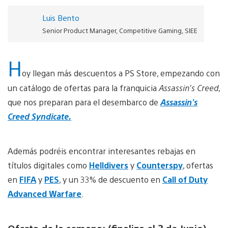
Luis Bento
Senior Product Manager, Competitive Gaming, SIEE
H
oy llegan más descuentos a PS Store, empezando con
un catálogo de ofertas para la franquicia
Assassin’s Creed
,
que nos preparan para el desembarco de
Assassin’s
Creed Syndicate.
Además podréis encontrar interesantes rebajas en
títulos digitales como
Helldivers
y
Counterspy
, ofertas
en
FIFA
y
PES
, y un 33% de descuento en
Call of Duty
Advanced Warfare
.
Oferta de la semana: (finaliza el 3 de Junio)