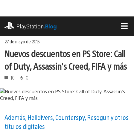
Ir
al
contenido
playstation.com
PlayStation
.Blog
MEN
27 de mayo de 2015
Nuevos descuentos en PS Store: Call
of Duty, Assassin’s Creed, FIFA y más
10
0
Además, Helldivers, Counterspy, Resogun y otros
títulos digitales