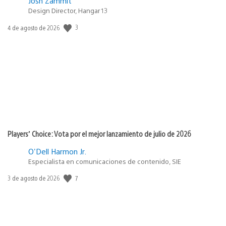
Josh Zammit
Design Director, Hangar 13
3
Fecha
4 de agosto de 2026
de
publicación:
Players’ Choice: Vota por el mejor lanzamiento de julio de 2026
O'Dell Harmon Jr.
Especialista en comunicaciones de contenido, SIE
7
Fecha
3 de agosto de 2026
de
publicación: