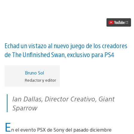
Remains
of
Edith
Finch
nos
presenta
su
nuevo
tráiler
Echad un vistazo al nuevo juego de los creadores
vídeo
de The Unfinished Swan, exclusivo para PS4
Bruno Sol
Redactor y editor
Ian Dallas, Director Creativo, Giant
Sparrow
E
n el evento PSX de Sony del pasado diciembre