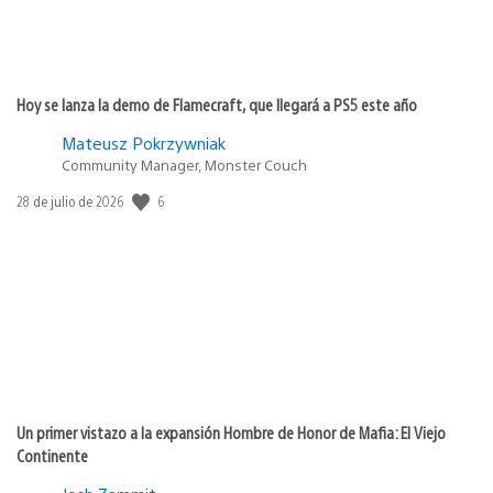
Hoy se lanza la demo de Flamecraft, que llegará a PS5 este año
Mateusz Pokrzywniak
Community Manager, Monster Couch
6
Fecha
28 de julio de 2026
de
publicación:
Un primer vistazo a la expansión Hombre de Honor de Mafia: El Viejo
Continente