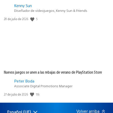
Kenny Sun
Diseñador de videojuegos, Kenny Sun & Friends
5
Fecha
28 de julio de 2026
de
publicación:
Nuevos juegos se unen a las rebajas de verano de PlayStation Store
Peter Boda
Associate Digital Promotions Manager
116
Fecha
27 de julio de 2026
de
publicación:
Volver arriba
Español (UE)