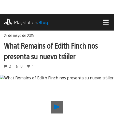
Ir
al
contenido
playstation.com
PlayStation
.Blog
MEN
25 de mayo de 2015
What Remains of Edith Finch nos
presenta su nuevo tráiler
2
0
1
Reproducir
What