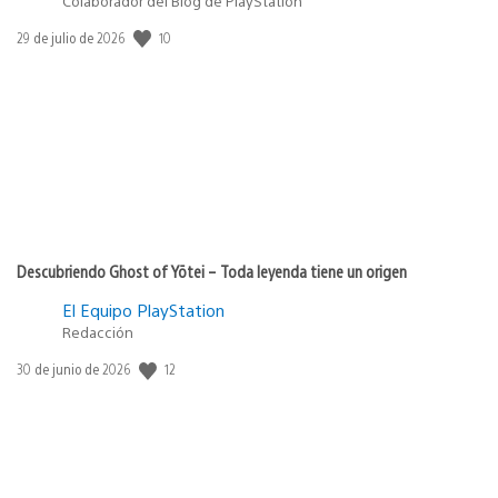
Colaborador del Blog de PlayStation
10
Fecha
29 de julio de 2026
de
publicación:
Descubriendo Ghost of Yōtei – Toda leyenda tiene un origen
El Equipo PlayStation
Redacción
12
Fecha
30 de junio de 2026
de
publicación: