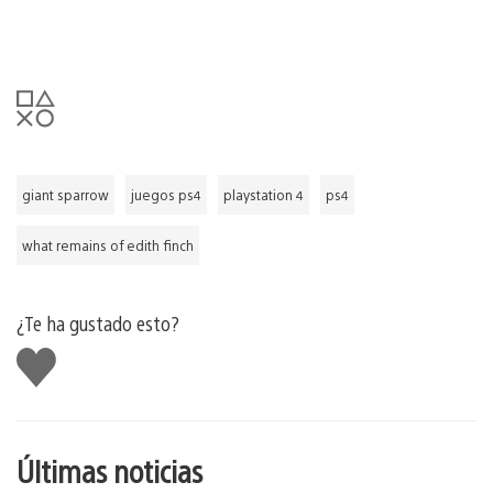
giant sparrow
juegos ps4
playstation 4
ps4
what remains of edith finch
¿Te ha gustado esto?
Me
gusta
esto
Últimas noticias