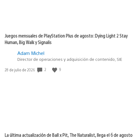
Juegos mensuales de PlayStation Plus de agosto: Dying Light 2 Stay
Human, Big Walk y Signalis
Adam Michel
Director de operaciones y adquisición de contenido, SIE
2
9
Fecha
28 de julio de 2026
de
publicación:
La última actualización de Ball x Pit, The Naturalist, llega el 6 de agosto