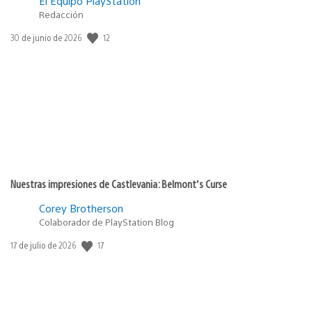
El Equipo PlayStation
Redacción
12
Fecha
30 de junio de 2026
de
publicación:
Nuestras impresiones de Castlevania: Belmont’s Curse
Corey Brotherson
Colaborador de PlayStation Blog
17
Fecha
17 de julio de 2026
de
publicación: