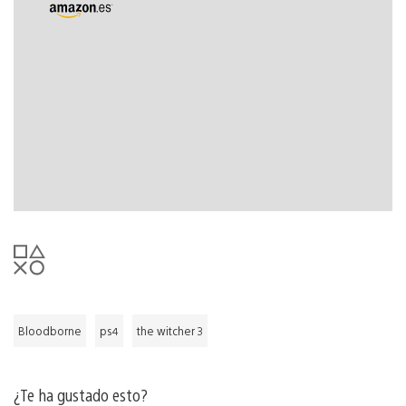
Bloodborne
ps4
the witcher 3
¿Te ha gustado esto?