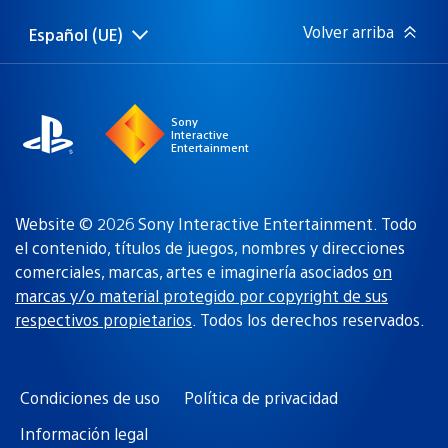
publicación:
Volver arriba
Español (UE)
Selecciona
Región
una
actual:
región
Sony
Interactive
Entertainment
Website © 2026 Sony Interactive Entertainment. Todo
el contenido, títulos de juegos, nombres y direcciones
comerciales, marcas, artes e imaginería asociados
on
marcas y/o material protegido por copyright de sus
respectivos propietarios
. Todos los derechos reservados.
Condiciones de uso
Política de privacidad
Información legal