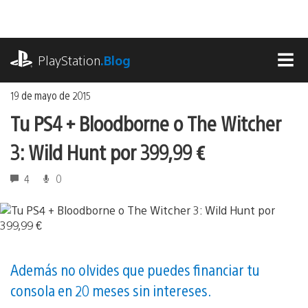
Ir
al
contenido
playstation.com
PlayStation
.Blog
MEN
19 de mayo de 2015
Tu PS4 + Bloodborne o The Witcher
3: Wild Hunt por 399,99 €
4
0
Además no olvides que puedes financiar tu
consola en 20 meses sin intereses.