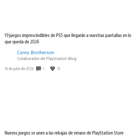
19 juegos imprescindibles de PS5 que llegarán a vuestras pantallas en lo
que queda de 2026
Corey Brotherson
Colaborador de PlayStation Blog
1
13
Fecha
14 de julio de 2026
de
publicación:
Nuevos juegos se unen a las rebajas de verano de PlayStation Store