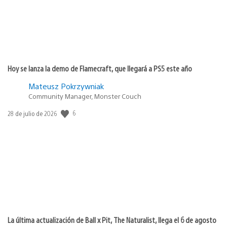
Hoy se lanza la demo de Flamecraft, que llegará a PS5 este año
Mateusz Pokrzywniak
Community Manager, Monster Couch
6
Fecha
28 de julio de 2026
de
publicación:
La última actualización de Ball x Pit, The Naturalist, llega el 6 de agosto