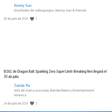
Kenny Sun
Diseñador de videojuegos, Kenny Sun & Friends
5
Fecha
28 de julio de 2026
de
publicación:
El DLC de Dragon Ball: Sparking Zero Super Limit-Breaking Neo llegará el
30 de julio
Zanda Ra
Jefa de marca asociada, Bandai Namco Entertainment
America
3
Fecha
24 de julio de 2026
de