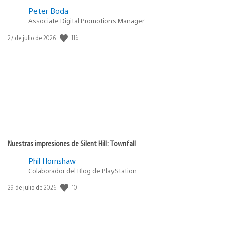
Peter Boda
Associate Digital Promotions Manager
116
Fecha
27 de julio de 2026
de
publicación:
Nuestras impresiones de Silent Hill: Townfall
Phil Hornshaw
Colaborador del Blog de PlayStation
10
Fecha
29 de julio de 2026
de
publicación: