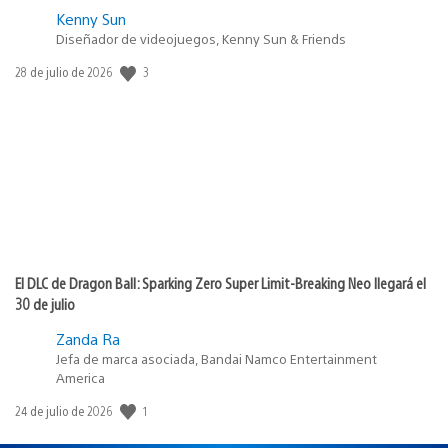
Kenny Sun
Diseñador de videojuegos, Kenny Sun & Friends
3
Fecha
28 de julio de 2026
de
publicación:
El DLC de Dragon Ball: Sparking Zero Super Limit-Breaking Neo llegará el
30 de julio
Zanda Ra
Jefa de marca asociada, Bandai Namco Entertainment
America
1
Fecha
24 de julio de 2026
de
publicación: