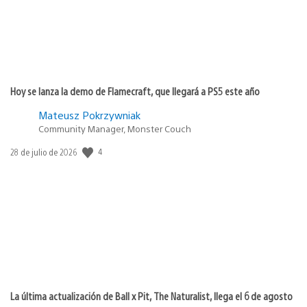
Hoy se lanza la demo de Flamecraft, que llegará a PS5 este año
Mateusz Pokrzywniak
Community Manager, Monster Couch
4
Fecha
28 de julio de 2026
de
publicación:
La última actualización de Ball x Pit, The Naturalist, llega el 6 de agosto