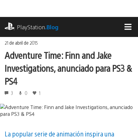
Ir
al
contenido
playstation.com
PlayStation
.Blog
MEN
21 de abril de 2015
Adventure Time: Finn and Jake
Investigations, anunciado para PS3 &
PS4
3
0
1
La popular serie de animación inspira una