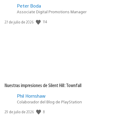
Peter Boda
Associate Digital Promotions Manager
114
Fecha
27 de julio de 2026
de
publicación:
Nuestras impresiones de Silent Hill: Townfall
Phil Hornshaw
Colaborador del Blog de PlayStation
8
Fecha
29 de julio de 2026
de
publicación: