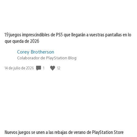
19 juegos imprescindibles de PS5 que llegarán a vuestras pantallas en lo
que queda de 2026
Corey Brotherson
Colaborador de PlayStation Blog
1
12
Fecha
14 de julio de 2026
de
publicación:
Nuevos juegos se unen a las rebajas de verano de PlayStation Store