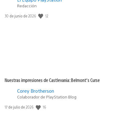
Redacción
12
Fecha
30 de junio de 2026
de
publicación:
Nuestras impresiones de Castlevania: Belmont’s Curse
Corey Brotherson
Colaborador de PlayStation Blog
16
Fecha
17 de julio de 2026
de
publicación: