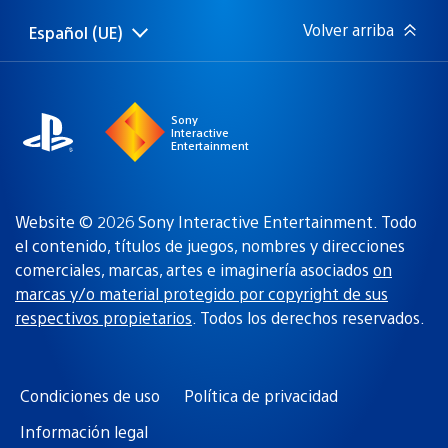
Volver arriba
Español (UE)
Selecciona
Región
una
actual:
región
Sony
Interactive
Entertainment
Website © 2026 Sony Interactive Entertainment. Todo
el contenido, títulos de juegos, nombres y direcciones
comerciales, marcas, artes e imaginería asociados
on
marcas y/o material protegido por copyright de sus
respectivos propietarios
. Todos los derechos reservados.
Condiciones de uso
Política de privacidad
Información legal