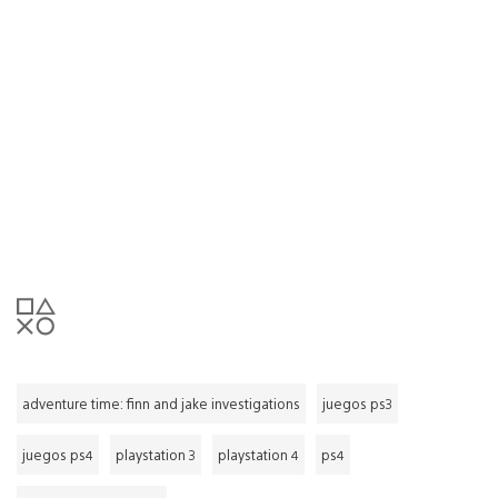
adventure time: finn and jake investigations
juegos ps3
juegos ps4
playstation 3
playstation 4
ps4