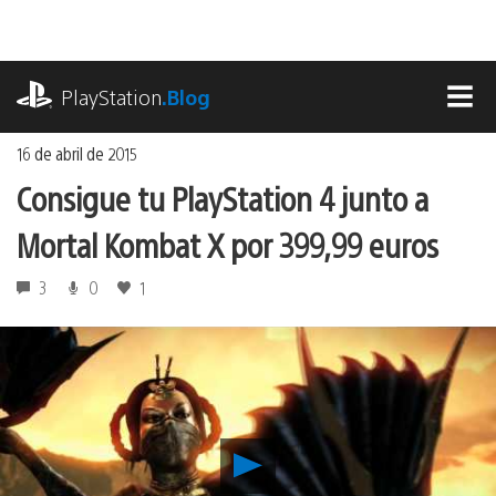
Ir
al
contenido
playstation.com
PlayStation
.Blog
MEN
16 de abril de 2015
Consigue tu PlayStation 4 junto a
Mortal Kombat X por 399,99 euros
3
0
1
Reproducir
Consigue