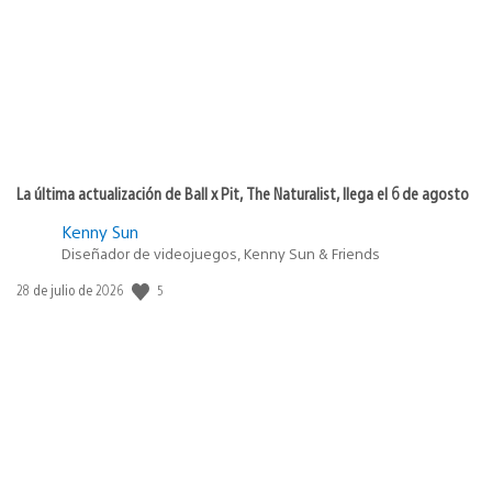
publicación:
La última actualización de Ball x Pit, The Naturalist, llega el 6 de agosto
Kenny Sun
Diseñador de videojuegos, Kenny Sun & Friends
5
Fecha
28 de julio de 2026
de
publicación: