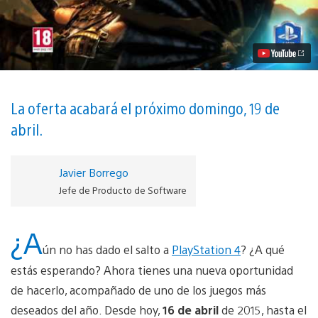
tu
PlayStation
4
junto
a
Mortal
Kombat
X
por
La oferta acabará el próximo domingo, 19 de
399,99
abril.
euros
vídeo
Javier Borrego
Jefe de Producto de Software
¿A
ún no has dado el salto a
PlayStation 4
? ¿A qué
estás esperando? Ahora tienes una nueva oportunidad
de hacerlo, acompañado de uno de los juegos más
deseados del año. Desde hoy,
16 de abril
de 2015, hasta el