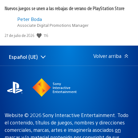
Nuevos juegos se unen a las rebajas de verano de PlayStation Store
Peter Boda
Associate Digital Promotions Manager
116
Fecha
27 de julio de 2026
de
publicación:
Volver arriba
Español (UE)
Selecciona
Región
una
actual:
región
Sony
Interactive
Entertainment
Website © 2026 Sony Interactive Entertainment. Todo
el contenido, títulos de juegos, nombres y direcciones
comerciales, marcas, artes e imaginería asociados
on
marcas y/o material protegido por copyright de sus