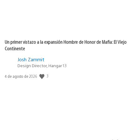
Un primer vistazo a la expansión Hombre de Honor de Mafia: El Viejo
Continente
Josh Zammit
Design Director, Hangar 13
3
Fecha
4 de agosto de 2026
de
publicación: