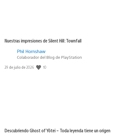
Nuestras impresiones de Silent Hill: Townfall
Phil Hornshaw
Colaborador del Blog de PlayStation
10
Fecha
29 de julio de 2026
de
publicación:
Descubriendo Ghost of Yōtei – Toda leyenda tiene un origen