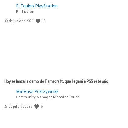
El Equipo PlayStation
Redacción
12
Fecha
30 de junio de 2026
de
publicación:
Hoy se lanza la demo de Flamecraft, que llegará a PS5 este año
Mateusz Pokrzywniak
Community Manager, Monster Couch
6
Fecha
28 de julio de 2026
de
publicación: