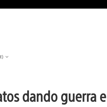
E)
a
ratos dando guerra 