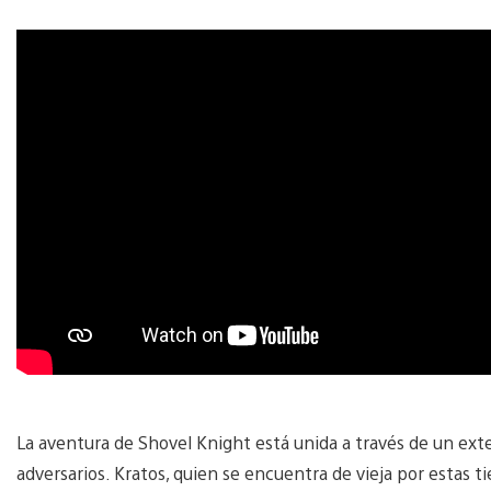
La aventura de Shovel Knight está unida a través de un ext
adversarios. Kratos, quien se encuentra de vieja por estas ti