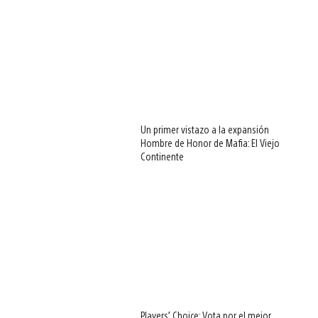
Un primer vistazo a la expansión
Hombre de Honor de Mafia: El Viejo
Continente
Players’ Choice: Vota por el mejor