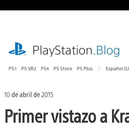
Ir
al
contenido
playstation.com
PlayStation
.Blog
PS5
PS VR2
PS4
PS Store
PS Plus
Español (U
Seleccion
Región
una
actual:
región
10 de abril de 2015
Primer vistazo a K